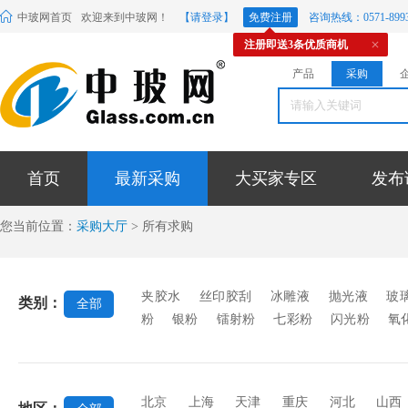
中玻网首页
欢迎来到中玻网！
【请登录】
免费注册
咨询热线：0571-8993
注册即送3条优质商机
产品
采购
首页
最新采购
大买家专区
发布
您当前位置：
采购大厅
> 所有求购
夹胶水
丝印胶刮
冰雕液
抛光液
玻
类别：
全部
粉
银粉
镭射粉
七彩粉
闪光粉
氧
料
玻璃贴膜
密封胶条
玻璃微珠
玻璃
封胶
中空玻璃硅酮胶
镜背漆
玻璃烤漆
稀土材料
EVA胶片
蒙砂粉
蒙砂膏
北京
上海
天津
重庆
河北
山西