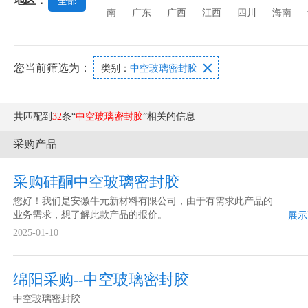
地区：
全部
璃
玻璃功能膜
玻璃澄清剂
玻璃原材料
南
广东
广西
江西
四川
海南
您当前筛选为：

类别：
中空玻璃密封胶
共匹配到
32
条“
中空玻璃密封胶
”相关的信息
采购产品
采购硅酮中空玻璃密封胶
您好！我们是安徽牛元新材料有限公司，由于有需求此产品的
业务需求，想了解此款产品的报价。
展示
2025-01-10
绵阳采购--中空玻璃密封胶
中空玻璃密封胶