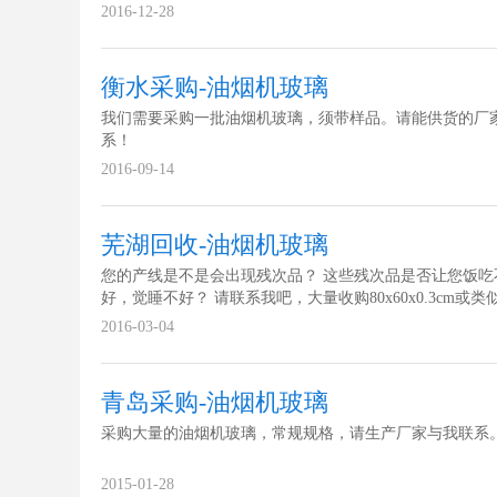
2016-12-28
衡水采购-油烟机玻璃
我们需要采购一批油烟机玻璃，须带样品。请能供货的厂
系！
2016-09-14
芜湖回收-油烟机玻璃
您的产线是不是会出现残次品？ 这些残次品是否让您饭吃
好，觉睡不好？ 请联系我吧，大量收购80x60x0.3cm或类
的油烟机玻璃。 让您眼不见，心不烦，舒舒服服挣大钱。
2016-03-04
饭吃好，觉睡饱，无所畏惧向前跑。
青岛采购-油烟机玻璃
采购大量的油烟机玻璃，常规规格，请生产厂家与我联系
2015-01-28