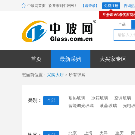
中玻网首页
欢迎来到中玻网！
【请登录】
免费注册
咨询热线
注册即送3条优质商
产品
首页
最新采购
大买家专区
您当前位置：
采购大厅
> 所有求购
耐热玻璃
冰箱玻璃
空调玻璃
类别：
全部
智能调光玻璃
液晶玻璃
光电
璃
耐高温玻璃
电致变色玻璃
电光源玻璃
烤箱玻璃
其他电
北京
上海
天津
重庆
河