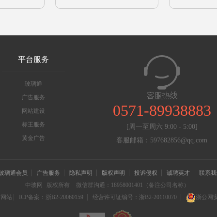
平台服务
玻璃通
广告服务
0571-89938883
网站建设
标王服务
[周一至周六 9:00 - 5:00]
黄金广告
客服邮箱：597682856@qq.com
玻璃通会员
广告服务
隐私声明
版权声明
投诉侵权
诚聘英才
联系我
中玻网
版权所有
微信群沟通：18958001401（备注公司名称）
信网站
ICP备案：浙B2-20060159
经营许可证编号：浙B2-20110070
浙公网安备