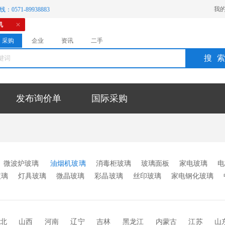
我
：0571-89938883
机
采购
企业
资讯
二手
搜
发布询价单
国际采购
微波炉玻璃
油烟机玻璃
消毒柜玻璃
玻璃面板
家电玻璃
电
玻璃
灯具玻璃
微晶玻璃
彩晶玻璃
丝印玻璃
家电钢化玻璃
触摸屏玻璃
开关面板玻璃
显示屏玻璃
FTO玻璃
电加温玻
器配套玻璃
其它
北
山西
河南
辽宁
吉林
黑龙江
内蒙古
江苏
山