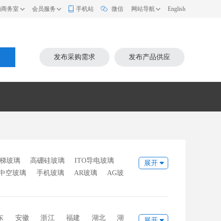
的商务室
会员服务
手机站
微信
网站导航
English
索
发布采购需求
发布产品供应
梯玻璃
高硼硅玻璃
ITO导电玻璃
展开
中空玻璃
手机玻璃
AR玻璃
AG玻
璃
底座玻璃
烤漆玻璃
激光玻璃
东
安徽
浙江
福建
湖北
湖
展开