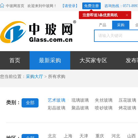
中玻网首页
欢迎来到中玻网！
【请登录】
免费注册
咨询热线：0571-8993
注册即送3条优质商机
产品
采购
首页
最新采购
大买家专区
发布
您当前位置：
采购大厅
> 所有求购
艺术玻璃
琉璃玻璃
夹丝玻璃
压花玻璃
类别：
全部
彩晶玻璃
聚晶玻璃
喷砂玻璃
烤花玻璃
电脑刻花玻璃
玻璃隔断
玉砂玻璃
有色
璃
雕刻玻璃
镶嵌宝石
碎花玻璃
玉石
玻璃
橱柜玻璃
酒店装饰玻璃
仿古玻璃
北京
上海
天津
重庆
河北
山西