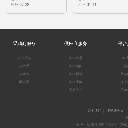
观石笼装饰玻璃碎石
2026-07-28
2026-01-24
采购商服务
供应商服务
平台
发布采购
发布产品
玻
找产品
发布新闻
广告
找企业
发布报价
网站
看资讯
发布采购
标王
采购大厅
黄金
关于我们
玻璃通会员
中
中玻网－玻璃行业可信网站
ICP备