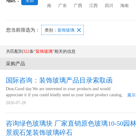
地区：
全部
南
广东
广西
江西
四川
海南
您当前筛选为：

类别：
装饰玻璃
共匹配到
322
条“
装饰玻璃
”相关的信息
采购产品
国际咨询：装饰玻璃产品目录索取函
Dear,Good day.We are interested in your products and would
appreciate it if you could kindly send us your latest product catalog,
展示
including your available product range and specifications.Best
2026-07-28
regards,
咨询绿色玻璃块 厂家直销原色玻璃10-50园
景观石笼装饰玻璃碎石