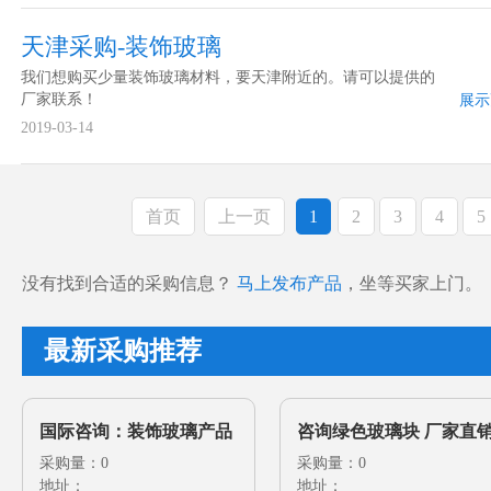
天津采购-装饰玻璃
我们想购买少量装饰玻璃材料，要天津附近的。请可以提供的
厂家联系！
展示
2019-03-14
首页
上一页
1
2
3
4
5
没有找到合适的采购信息？
马上发布产品
，坐等买家上门。
最新采购推荐
国际咨询：装饰玻璃产品
咨询绿色玻璃块 厂家直
目录索取函
采购量：0
原色玻璃10-50园林园艺
采购量：0
地址：
地址：