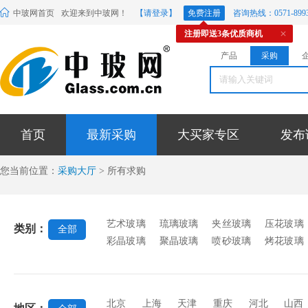
中玻网首页
欢迎来到中玻网！
【请登录】
免费注册
咨询热线：0571-8993
注册即送3条优质商机
产品
采购
首页
最新采购
大买家专区
发布
您当前位置：
采购大厅
> 所有求购
艺术玻璃
琉璃玻璃
夹丝玻璃
压花玻璃
类别：
全部
彩晶玻璃
聚晶玻璃
喷砂玻璃
烤花玻璃
电脑刻花玻璃
玻璃隔断
玉砂玻璃
有色
璃
雕刻玻璃
镶嵌宝石
碎花玻璃
玉石
玻璃
橱柜玻璃
酒店装饰玻璃
仿古玻璃
北京
上海
天津
重庆
河北
山西