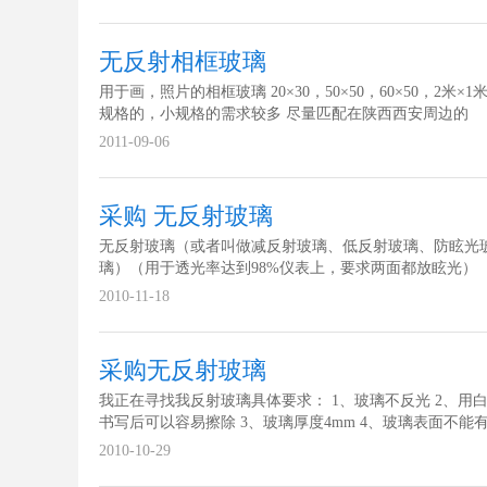
无反射相框玻璃
用于画，照片的相框玻璃 20×30，50×50，60×50，2米×1
规格的，小规格的需求较多 尽量匹配在陕西西安周边的
2011-09-06
采购 无反射玻璃
无反射玻璃（或者叫做减反射玻璃、低反射玻璃、防眩光
璃）（用于透光率达到98%仪表上，要求两面都放眩光）
2010-11-18
采购无反射玻璃
我正在寻找我反射玻璃具体要求： 1、玻璃不反光 2、用
书写后可以容易擦除 3、玻璃厚度4mm 4、玻璃表面不能
及其他点状及线状缺陷 5、规格从45*60cm到120*180cm
2010-10-29
请报货厦门我们工厂的价格。