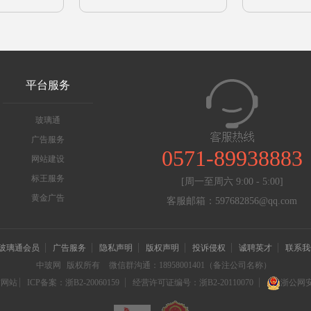
平台服务
玻璃通
广告服务
0571-89938883
网站建设
标王服务
[周一至周六 9:00 - 5:00]
黄金广告
客服邮箱：597682856@qq.com
玻璃通会员
广告服务
隐私声明
版权声明
投诉侵权
诚聘英才
联系我
中玻网
版权所有
微信群沟通：18958001401（备注公司名称）
信网站
ICP备案：浙B2-20060159
经营许可证编号：浙B2-20110070
浙公网安备