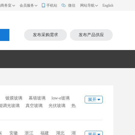
的商务室
会员服务
手机站
微信
网站导航
English
索
发布采购需求
发布产品供应
镀膜玻璃
幕墙玻璃
low-e玻璃
展开
能调光玻璃
真空玻璃
光伏玻璃
热
门窗玻璃
sun-e玻璃
强化玻璃
防
璃
其它
东
安徽
浙江
福建
湖北
湖
展开