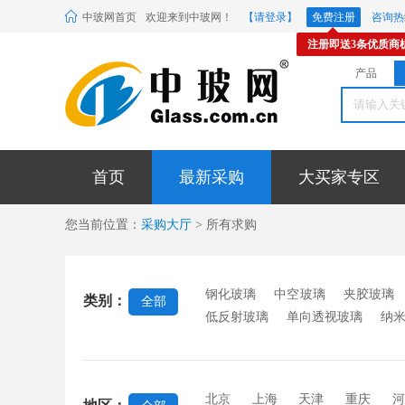
中玻网首页
欢迎来到中玻网！
【请登录】
免费注册
咨询热线
注册即送3条优质商
产品
首页
最新采购
大买家专区
您当前位置：
采购大厅
> 所有求购
钢化玻璃
中空玻璃
夹胶玻璃
类别：
全部
低反射玻璃
单向透视玻璃
纳
反射玻璃
抗反射玻璃
漫反射
砸玻璃
电子玻璃
台阶玻璃
北京
上海
天津
重庆
河