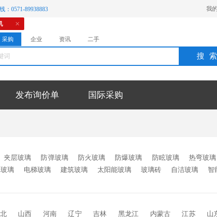
我
：0571-89938883
机
采购
企业
资讯
二手
搜
发布询价单
国际采购
夹层玻璃
防弹玻璃
防火玻璃
防爆玻璃
防眩玻璃
热弯玻璃
米玻璃
电梯玻璃
建筑玻璃
太阳能玻璃
玻璃砖
自洁玻璃
智
玻璃
无反射玻璃
减反射玻璃
防滑玻璃
防雾玻璃
防窥玻璃
中空百叶玻璃
调光玻璃
在线镀膜玻璃
离线镀膜玻璃
超大板玻
北
山西
河南
辽宁
吉林
黑龙江
内蒙古
江苏
山