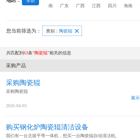
地区：
全部
南
广东
广西
江西
四川
海南
您当前筛选为：

类别：
陶瓷辊
共匹配到
63
条“
陶瓷辊
”相关的信息
采购产品
采购陶瓷辊
采购陶瓷辊
展示
2026-04-03
购买钢化炉陶瓷辊清洁设备
我们有一台北玻平弯一体机，想买一台陶瓷辊自动清洁机,