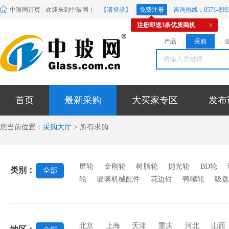
中玻网首页
欢迎来到中玻网！
【请登录】
免费注册
咨询热线：0571-8993
注册即送3条优质商机
产品
采购
首页
最新采购
大买家专区
发布
您当前位置：
采购大厅
> 所有求购
磨轮
金刚轮
树脂轮
抛光轮
BD轮
类别：
全部
轮
玻璃机械配件
花边钳
鸭嘴轮
吸
边机压板
石英陶瓷辊
辊道绳
橡胶制品
钢化炉轨道绳
羊毛轮
胶辊
除膜轮
其
北京
上海
天津
重庆
河北
山西