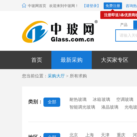
中玻网首页
欢迎来到中玻网！
【请登录】
免费注册
咨询热线
注册即送3条优质商
产品
首页
最新采购
大买家专区
您当前位置：
采购大厅
> 所有求购
耐热玻璃
冰箱玻璃
空调玻璃
类别：
全部
智能调光玻璃
液晶玻璃
光电
璃
耐高温玻璃
电致变色玻璃
电光源玻璃
烤箱玻璃
其他电
北京
上海
天津
重庆
河