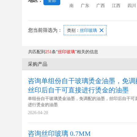
地区：
全部
南
广东
广西
江西
四川
您当前筛选为：

类别：
丝印玻璃
共匹配到
251
条“
丝印玻璃
”相关的信息
采购产品
咨询单组份自干玻璃烫金油墨，免调
丝印后自干可直接进行烫金的油墨
单组份自干玻璃烫金油墨，免调配的油墨，丝印后自干可
进行烫金的油墨
2026-04-20
咨询丝印玻璃 0.7MM