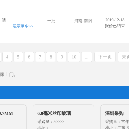
2019-12-18
，请
一批
河南-南阳
报价已结束
展示更多
>>
4
5
6
7
8
9
10
...
下一页
末
家上门。
.7MM
6.0毫米丝印玻璃
深圳采购—
采购量：50000
工（丝印+
采购量：常
地址：
地址：广东 