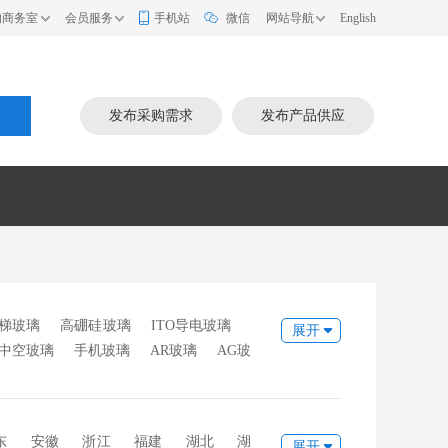
的商务室
会员服务
手机站
微信
网站导航
English
索
发布采购需求
发布产品供应
梯玻璃
高硼硅玻璃
ITO导电玻璃
展开
中空玻璃
手机玻璃
AR玻璃
AG玻
璃
底座玻璃
烤漆玻璃
激光玻璃
东
安徽
浙江
福建
湖北
湖
展开