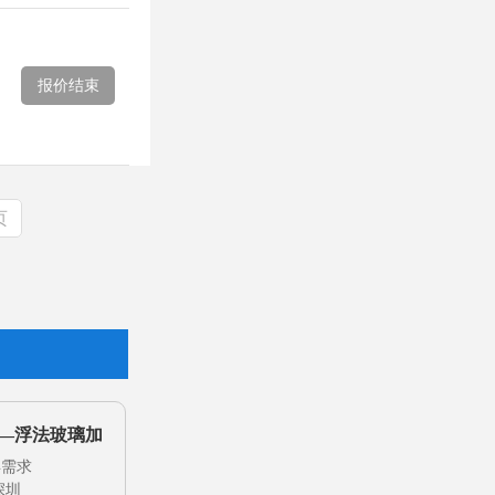
报价结束
页
—浮法玻璃加
钢化）
年需求
深圳