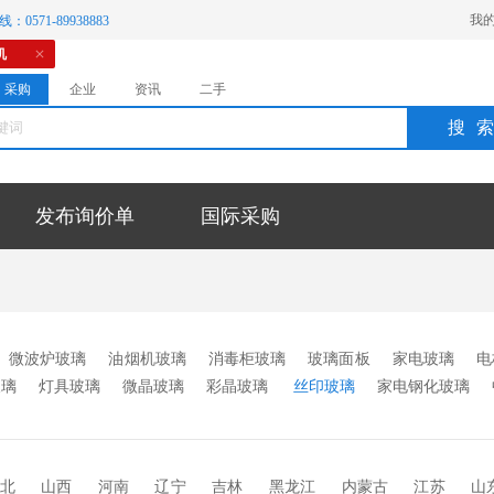
我
：0571-89938883
机
采购
企业
资讯
二手
搜
发布询价单
国际采购
微波炉玻璃
油烟机玻璃
消毒柜玻璃
玻璃面板
家电玻璃
电
玻璃
灯具玻璃
微晶玻璃
彩晶玻璃
丝印玻璃
家电钢化玻璃
触摸屏玻璃
开关面板玻璃
显示屏玻璃
FTO玻璃
电加温玻
器配套玻璃
其它
北
山西
河南
辽宁
吉林
黑龙江
内蒙古
江苏
山