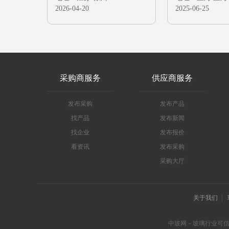
印后自干可直接进行烫金
2026-04-20
2025-06-25
的油墨
采购商服务
供应商服务
发布采购
发布产品
找产品
发布新闻
找企业
发布报价
看资讯
发布采购
采购大厅
关于我们
中玻网－玻璃行业可