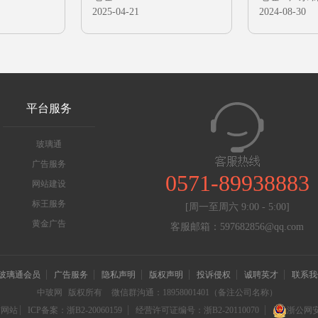
2025-04-21
2024-08-30
平台服务
玻璃通
广告服务
0571-89938883
网站建设
标王服务
[周一至周六 9:00 - 5:00]
黄金广告
客服邮箱：597682856@qq.com
玻璃通会员
广告服务
隐私声明
版权声明
投诉侵权
诚聘英才
联系我
中玻网
版权所有
微信群沟通：18958001401（备注公司名称）
信网站
ICP备案：浙B2-20060159
经营许可证编号：浙B2-20110070
浙公网安备