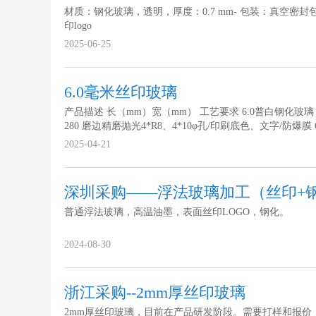
材质：钢化玻璃，透明，厚度：0.7 mm- 包装：真空密封
印logo
2025-06-25
6.0毫米丝印玻璃
产品描述 长（mm）宽（mm） 工艺要求 6.0普白钢化玻璃 2
280 磨边精磨抛光4*R8、4*10φ孔/印刷底色、文字/防爆膜 6
白钢化玻璃 285 280 磨边精磨抛光4*R20、4*10φ孔/印刷
2025-04-21
文字/防爆膜 6.0普白钢化玻璃 285 210 磨边精磨抛光4*R8..
深圳采购——浮法玻璃加工（丝印+
普通浮法玻璃，高温油墨，表面丝印LOGO，钢化。
2024-08-30
浙江采购--2mm厚丝印玻璃
2mm厚丝印玻璃，目前在产品研发阶段。需要打样和报价