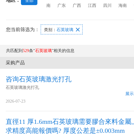
地区：
全部
南
广东
广西
江西
四川
海南
您当前筛选为：

类别：
石英玻璃
共匹配到
529
条“
石英玻璃
”相关的信息
采购产品
咨询石英玻璃激光打孔
石英玻璃激光打孔
展示
2026-07-23
直徑11 厚1.6mm石英玻璃需要膠合來料金屬
求精度高能報價嗎? 厚度公差是±0.003mm