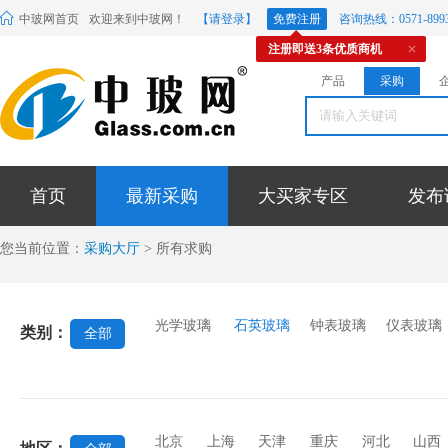
中玻网首页
欢迎来到中玻网！
【请登录】
免费注册
咨询热线：0571-8993
注册即送3条优质商机
产品
采购
首页
最新采购
大买家专区
发布
您当前位置：
采购大厅
> 所有求购
光学玻璃
石英玻璃
钟表玻璃
仪表玻璃
类别：
全部
北京
上海
天津
重庆
河北
山西