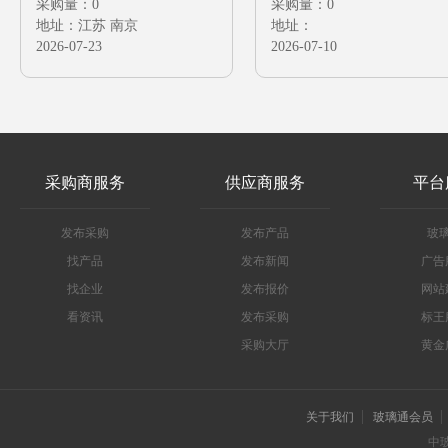
采购量：0
需要膠合來料金屬上 要
采购量：0
地址：江苏 南京
地址：
精度高能報價嗎? 厚度公
2026-07-23
2026-07-10
差是±0.003mm
采购商服务
供应商服务
平台
发布采购
发布产品
玻
找产品
发布新闻
广告
找企业
发布报价
网站
看资讯
发布采购
标王
采购大厅
黄金
关于我们
玻璃通会员
中