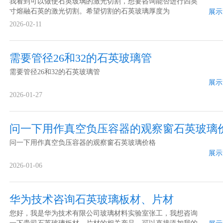
我看到可以做使石英玻璃的激光切割，想要咨询能否进行四英
寸熔融石英的激光切割。希望切割的石英玻璃厚度为
展示
2.5mm（2500um）或3.5mm（3500um），希望横竖切割各六
2026-02-11
刀，最终切割成边长1.5*1.5cm或1.35*1.35cm（根据版图设计）
的正方形小片。想要咨询是否可以...
需要管径26和32的石英玻璃管
需要管径26和32的石英玻璃管
展示
2026-01-27
问一下用作真空负压容器的观察窗石英玻璃
问一下用作真空负压容器的观察窗石英玻璃价格
展示
2026-01-06
华为技术咨询石英玻璃板材、片材
您好，我是华为技术有限公司玻璃材料实验室张工，我想咨询