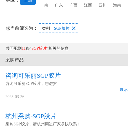
地区：
全部
璃
玻璃功能膜
玻璃澄清剂
玻璃原材料
南
广东
广西
江西
四川
海南
您当前筛选为：

类别：
SGP胶片
共匹配到
11
条“
SGP胶片
”相关的信息
采购产品
咨询可乐丽SGP胶片
咨询可乐丽SGP胶片，想进货
展示
2025-03-26
杭州采购-SGP胶片
采购SGP胶片，请杭州周边厂家尽快联系！