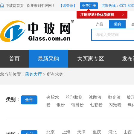
中玻网首页
欢迎来到中玻网！
【请登录】
免费注册
咨询热线：0571-8993
注册即送3条优质商机
产品
采购
首页
最新采购
大买家专区
发布
您当前位置：
采购大厅
> 所有求购
夹胶水
丝印胶刮
冰雕液
抛光液
玻
类别：
全部
粉
银粉
镭射粉
七彩粉
闪光粉
氧
料
玻璃贴膜
密封胶条
玻璃微珠
玻璃
封胶
中空玻璃硅酮胶
镜背漆
玻璃烤漆
稀土材料
EVA胶片
蒙砂粉
蒙砂膏
北京
上海
天津
重庆
河北
山西