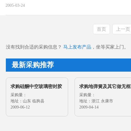
装20立米左右的窑炉, 配套拉管机, 吹泡机. 以及其它辅助设备.
2005-03-24
请速与我们联系.
首页
上一页
没有找到合适的采购信息？
马上发布产品
，坐等买家上门。
最新采购推荐
求购硅酮中空玻璃密封胶
求购地弹簧及其它做无框
及其它玻璃密封胶
采购量：
门的配件
采购量：
地址：山东 临朐县
地址：浙江 永康市
2009-06-12
2009-04-14