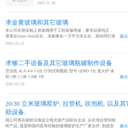
2005-11-30
求金黄玻璃和其它玻璃
本公司长期采购上述玻璃用于工程装修用途，要求品质纯正，
厚度在2mm-5mm左右，采购量各一万平方米左右，期待同行来
展示
电联系！ 价格要求 市场价 采购数量 各10000平方 包装要求 完
2005-05-21
好不受潮 规格要求 不论
求够二手设备及其它玻璃瓶罐制作设备
空压机 4LA-4/4.5 6台 行列式制瓶机 型号 QD8D 1台 退火炉 体
积 3米 2.1米 1.8米 1件
展示
2005-03-28
20/30 立米玻璃窑炉, 拉管机, 吹泡机. 以及
助设备.
我公司将在南部沿海设立电光源产品联合企业, 从吹泡拉管到较
终产品, 急需和国内富有经验的玻璃窑炉生产厂家合作, 制造安
展示