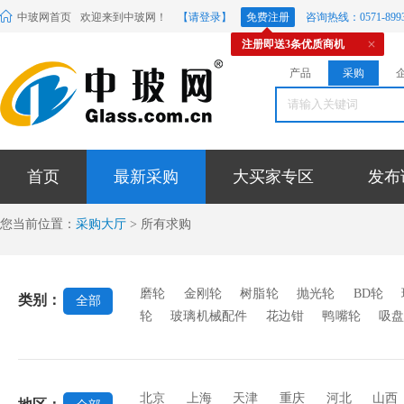
中玻网首页
欢迎来到中玻网！
【请登录】
免费注册
咨询热线：0571-8993
注册即送3条优质商机
产品
采购
首页
最新采购
大买家专区
发布
您当前位置：
采购大厅
> 所有求购
磨轮
金刚轮
树脂轮
抛光轮
BD轮
类别：
全部
轮
玻璃机械配件
花边钳
鸭嘴轮
吸
边机压板
石英陶瓷辊
辊道绳
橡胶制品
化炉轨道绳
羊毛轮
胶辊
除膜轮
其它
北京
上海
天津
重庆
河北
山西