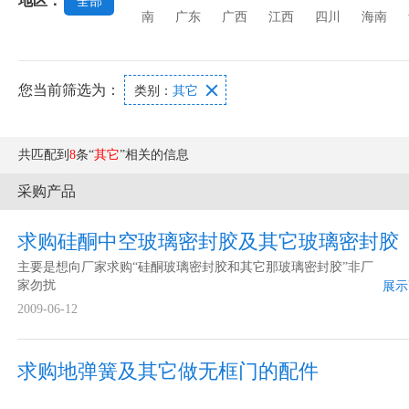
地区：
全部
南
广东
广西
江西
四川
海南
您当前筛选为：

类别：
其它
共匹配到
8
条“
其它
”相关的信息
采购产品
求购硅酮中空玻璃密封胶及其它玻璃密封胶
主要是想向厂家求购“硅酮玻璃密封胶和其它那玻璃密封胶”非厂
家勿扰
展示
2009-06-12
求购地弹簧及其它做无框门的配件