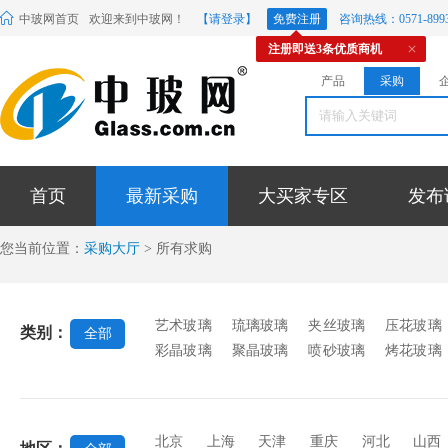
中玻网首页
欢迎来到中玻网！
【请登录】
免费注册
咨询热线：0571-8993
注册即送3条优质商机
产品
采购
首页
最新采购
大买家专区
发布
您当前位置：
采购大厅
> 所有求购
艺术玻璃
琉璃玻璃
夹丝玻璃
压花玻璃
类别：
全部
彩晶玻璃
聚晶玻璃
喷砂玻璃
烤花玻璃
电脑刻花玻璃
玻璃隔断
玉砂玻璃
有色
璃
雕刻玻璃
镶嵌宝石
碎花玻璃
玉石
玻璃
橱柜玻璃
酒店装饰玻璃
仿古玻璃
北京
上海
天津
重庆
河北
山西