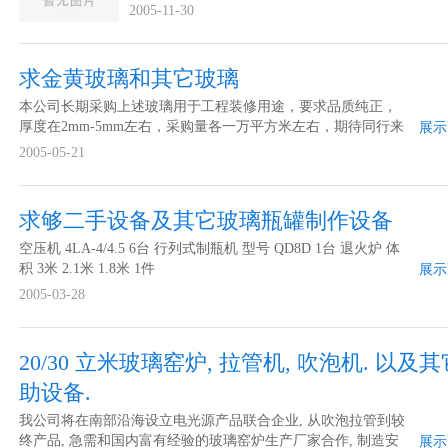
2005-11-30
求金黄玻璃和其它玻璃
本公司长期采购上述玻璃用于工程装修用途，要求品质纯正，
厚度在2mm-5mm左右，采购量各一万平方米左右，期待同行来
展示
电联系！ 价格要求 市场价 采购数量 各10000平方 包装要求 完
2005-05-21
好不受潮 规格要求 不论
求够二手设备及其它玻璃瓶罐制作设备
空压机 4LA-4/4.5 6台 行列式制瓶机 型号 QD8D 1台 退火炉 体
积 3米 2.1米 1.8米 1件
展示
2005-03-28
20/30 立米玻璃窑炉, 拉管机, 吹泡机. 以及
助设备.
我公司将在南部沿海设立电光源产品联合企业, 从吹泡拉管到较
终产品, 急需和国内富有经验的玻璃窑炉生产厂家合作, 制造安
展示