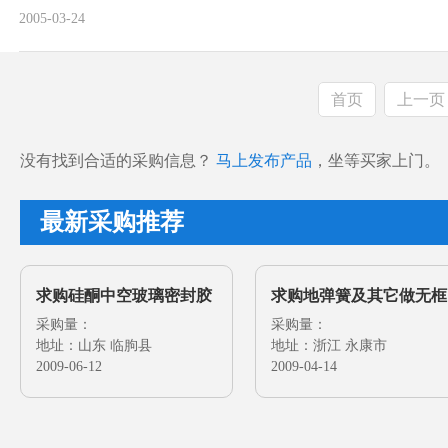
装20立米左右的窑炉, 配套拉管机, 吹泡机. 以及其它辅助设备.
2005-03-24
请速与我们联系.
首页
上一页
没有找到合适的采购信息？
马上发布产品
，坐等买家上门。
最新采购推荐
求购硅酮中空玻璃密封胶
求购地弹簧及其它做无框
及其它玻璃密封胶
采购量：
门的配件
采购量：
地址：山东 临朐县
地址：浙江 永康市
2009-06-12
2009-04-14