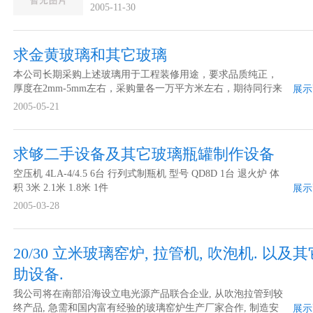
2005-11-30
求金黄玻璃和其它玻璃
本公司长期采购上述玻璃用于工程装修用途，要求品质纯正，
厚度在2mm-5mm左右，采购量各一万平方米左右，期待同行来
展示
电联系！ 价格要求 市场价 采购数量 各10000平方 包装要求 完
2005-05-21
好不受潮 规格要求 不论
求够二手设备及其它玻璃瓶罐制作设备
空压机 4LA-4/4.5 6台 行列式制瓶机 型号 QD8D 1台 退火炉 体
积 3米 2.1米 1.8米 1件
展示
2005-03-28
20/30 立米玻璃窑炉, 拉管机, 吹泡机. 以及
助设备.
我公司将在南部沿海设立电光源产品联合企业, 从吹泡拉管到较
终产品, 急需和国内富有经验的玻璃窑炉生产厂家合作, 制造安
展示