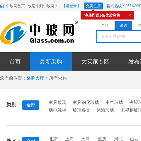
中玻网首页
欢迎来到中玻网！
【请登录】
免费注册
咨询热线：0571-8993
注册即送3条优质商机
产品
采购
首页
最新采购
大买家专区
发布
您当前位置：
采购大厅
> 所有求购
家具玻璃
家具钢化玻璃
中空玻璃
夹胶
类别：
全部
璃电视柜
玻璃餐桌
烤漆玻璃
电视柜玻
北京
上海
天津
重庆
河北
山西