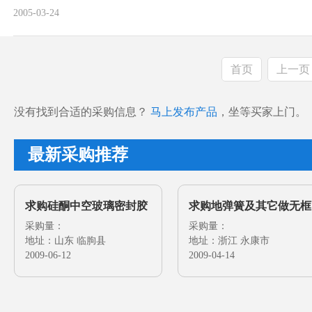
装20立米左右的窑炉, 配套拉管机, 吹泡机. 以及其它辅助设备.
2005-03-24
请速与我们联系.
首页
上一页
没有找到合适的采购信息？
马上发布产品
，坐等买家上门。
最新采购推荐
求购硅酮中空玻璃密封胶
求购地弹簧及其它做无框
及其它玻璃密封胶
采购量：
门的配件
采购量：
地址：山东 临朐县
地址：浙江 永康市
2009-06-12
2009-04-14