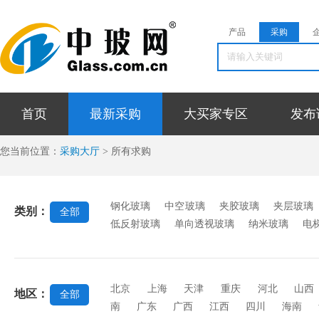
产品
采购
首页
最新采购
大买家专区
发布
您当前位置：
采购大厅
> 所有求购
钢化玻璃
中空玻璃
夹胶玻璃
夹层玻璃
类别：
全部
低反射玻璃
单向透视玻璃
纳米玻璃
电
反射玻璃
抗反射玻璃
漫反射玻璃
无反
砸玻璃
电子玻璃
台阶玻璃
中空百叶玻
北京
上海
天津
重庆
河北
山西
地区：
全部
南
广东
广西
江西
四川
海南