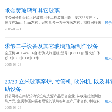
求金黄玻璃和其它玻璃
本公司长期采购上述玻璃用于工程装修用途，要求品质纯正，
厚度在2mm-5mm左右，采购量各一万平方米左右，期待同行来
展示
电联系！ 价格要求 市场价 采购数量 各10000平方 包装要求 完
2005-05-21
好不受潮 规格要求 不论
求够二手设备及其它玻璃瓶罐制作设备
空压机 4LA-4/4.5 6台 行列式制瓶机 型号 QD8D 1台 退火炉 体
积 3米 2.1米 1.8米 1件
展示
2005-03-28
20/30 立米玻璃窑炉, 拉管机, 吹泡机. 以及
助设备.
我公司将在南部沿海设立电光源产品联合企业, 从吹泡拉管到较
终产品, 急需和国内富有经验的玻璃窑炉生产厂家合作, 制造安
展示
装20立米左右的窑炉, 配套拉管机, 吹泡机. 以及其它辅助设备.
2005-03-24
请速与我们联系.