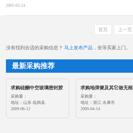
装20立米左右的窑炉, 配套拉管机, 吹泡机. 以及其它辅助设备.
2005-03-24
请速与我们联系.
首页
上一页
没有找到合适的采购信息？
马上发布产品
，坐等买家上门。
最新采购推荐
求购硅酮中空玻璃密封胶
求购地弹簧及其它做无框
及其它玻璃密封胶
采购量：
门的配件
采购量：
地址：山东 临朐县
地址：浙江 永康市
2009-06-12
2009-04-14