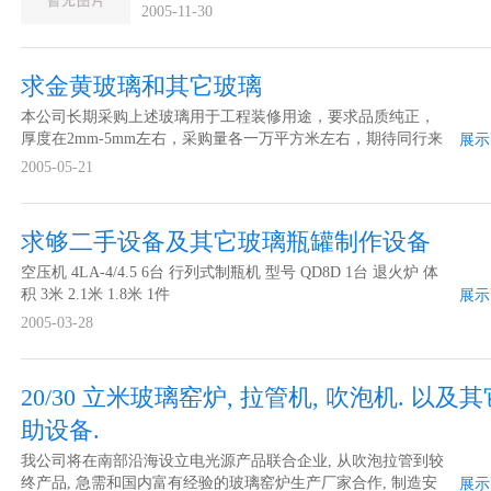
2005-11-30
求金黄玻璃和其它玻璃
本公司长期采购上述玻璃用于工程装修用途，要求品质纯正，
厚度在2mm-5mm左右，采购量各一万平方米左右，期待同行来
展示
电联系！ 价格要求 市场价 采购数量 各10000平方 包装要求 完
2005-05-21
好不受潮 规格要求 不论
求够二手设备及其它玻璃瓶罐制作设备
空压机 4LA-4/4.5 6台 行列式制瓶机 型号 QD8D 1台 退火炉 体
积 3米 2.1米 1.8米 1件
展示
2005-03-28
20/30 立米玻璃窑炉, 拉管机, 吹泡机. 以及
助设备.
我公司将在南部沿海设立电光源产品联合企业, 从吹泡拉管到较
终产品, 急需和国内富有经验的玻璃窑炉生产厂家合作, 制造安
展示