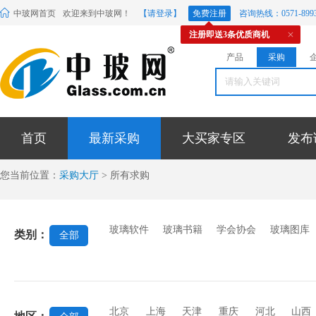
中玻网首页
欢迎来到中玻网！
【请登录】
免费注册
咨询热线：0571-8993
注册即送3条优质商机
产品
采购
首页
最新采购
大买家专区
发布
您当前位置：
采购大厅
> 所有求购
玻璃软件
玻璃书籍
学会协会
玻璃图库
类别：
全部
北京
上海
天津
重庆
河北
山西