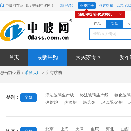
中玻网首页
欢迎来到中玻网！
【请登录】
免费注册
咨询热线：0571-8993
注册即送3条优质商机
产品
采购
首页
最新采购
大买家专区
发布
您当前位置：
采购大厅
> 所有求购
浮法玻璃生产线
格法玻璃生产线
钢化玻璃
类别：
全部
热熔炉
热弯炉
烤花炉
玻璃退火炉
机
抛光机
玻璃钻孔机
折弯机
成型机
机
混合机
辊压机
行列机
玻璃印花
台
玻璃雕刻机
刻绘机
磨砂机
印花
北京
上海
天津
重庆
河北
山西