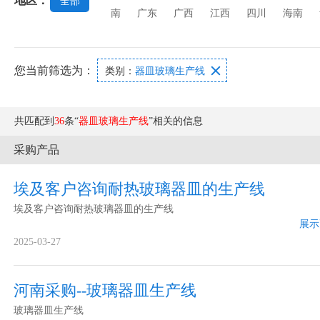
地区：
全部
机
强化玻璃设备
玻璃打孔机
玻璃丝印
南
广东
广西
江西
四川
海南
您当前筛选为：

类别：
器皿玻璃生产线
共匹配到
36
条“
器皿玻璃生产线
”相关的信息
采购产品
埃及客户咨询耐热玻璃器皿的生产线
埃及客户咨询耐热玻璃器皿的生产线
展示
2025-03-27
河南采购--玻璃器皿生产线
玻璃器皿生产线