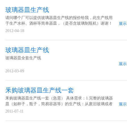
玻璃器皿生产线
请问哪个厂可以提供玻璃器皿生产线的报价给我，此生产线用
于生产水杯、酒杯等简单器皿，（是否含玻璃制瓶机）谢谢！
展示
也可以发到qq邮箱。
2012-04-18
玻璃器皿生产线
玻璃器皿全套生产线
展示
2012-03-09
釆购玻璃器皿生产线一套
釆购玻璃器皿生产线一套（急需） 具体需求：1.完整的玻璃器
皿（如杯子，瓶子，简易容器等）的生产线：从废旧玻璃或者
展示
矿石，能生产出玻璃器皿；2. 每天的日产量在2吨左右； 3.价格
2011-07-11
在100W左右； 4.设备可以做出口； 5.如果安装简单就更好了；
6.如果厂商能...