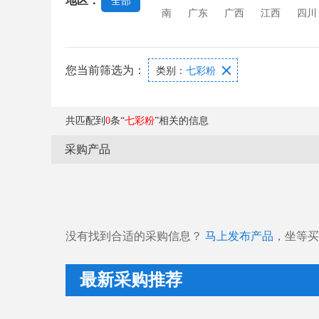
地区：
全部
璃
玻璃功能膜
玻璃澄清剂
南
广东
广西
江西
四川
您当前筛选为：

类别：
七彩粉
共匹配到
0
条“
七彩粉
”相关的信息
采购产品
没有找到合适的采购信息？
马上发布产品
，坐等买
最新采购推荐