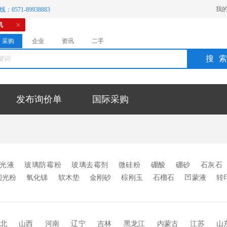
我
：0571-89938883
机
采购
企业
资讯
二手
搜
发布询价单
国际采购
光液
玻璃防霉粉
玻璃去霉剂
微硅粉
硼酸
硼砂
石灰石
闪光粉
氧化锑
软木垫
金刚砂
棕刚玉
石榴石
凹蒙液
转
微珠
玻璃釉料
玻璃墨水
高温玻璃油墨
玻璃蒙砂粉
中空玻璃
玻璃烤漆
SGP胶片
玻璃油墨
玻璃油漆
玻璃颜料
玻璃涂
蒙砂膏
抛光粉
分子筛
干燥剂
玻璃胶
无影胶
uv胶
pv
北
山西
河南
辽宁
吉林
黑龙江
内蒙古
江苏
山