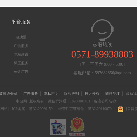
平台服务
玻璃通
广告服务
0571-89938883
网站建设
标王服务
[周一至周六 9:00 - 5:00]
黄金广告
客服邮箱：597682856@qq.com
玻璃通会员
广告服务
隐私声明
版权声明
投诉侵权
诚聘英才
联系我
中玻网
版权所有
微信群沟通：18958001401（备注公司名称）
信网站
ICP备案：浙B2-20060159
经营许可证编号：浙B2-20110070
浙公网安备