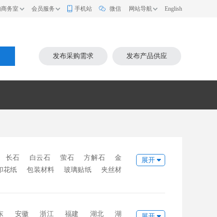
的商务室
会员服务
手机站
微信
网站导航
English
索
发布采购需求
发布产品供应
长石
白云石
萤石
方解石
金
展开
印花纸
包装材料
玻璃贴纸
夹丝材
铝隔条
中空玻璃丁基胶
中空玻璃密
料
玻璃色釉
耐火材料
化工材料
b胶片
密封胶
石英砂
纯碱
碎玻
东
安徽
浙江
福建
湖北
湖
展开