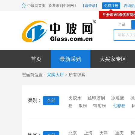
中玻网首页
欢迎来到中玻网！
【请登录】
免费注册
咨询热线
注册即送3条优质商
产品
首页
最新采购
大买家专区
您当前位置：
采购大厅
> 所有求购
夹胶水
丝印胶刮
冰雕液
抛
类别：
全部
粉
银粉
镭射粉
七彩粉
料
玻璃贴膜
密封胶条
玻璃
封胶
中空玻璃硅酮胶
镜背漆
稀土材料
EVA胶片
蒙砂粉
北京
上海
天津
重庆
河