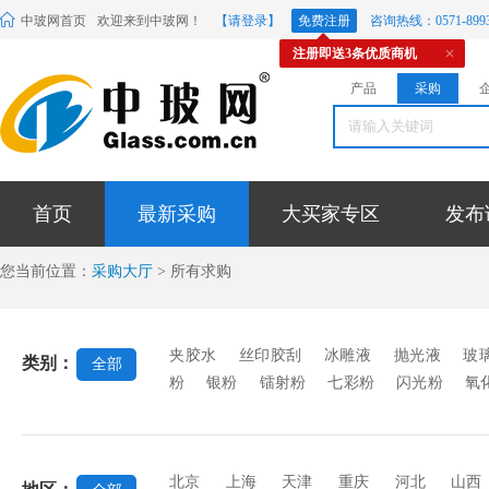
中玻网首页
欢迎来到中玻网！
【请登录】
免费注册
咨询热线：0571-8993
注册即送3条优质商机
产品
采购
首页
最新采购
大买家专区
发布
您当前位置：
采购大厅
> 所有求购
夹胶水
丝印胶刮
冰雕液
抛光液
玻
类别：
全部
粉
银粉
镭射粉
七彩粉
闪光粉
氧
料
玻璃贴膜
密封胶条
玻璃微珠
玻璃
封胶
中空玻璃硅酮胶
镜背漆
玻璃烤漆
稀土材料
EVA胶片
蒙砂粉
蒙砂膏
北京
上海
天津
重庆
河北
山西