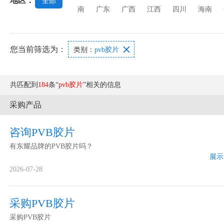
地区：
全部
璃
玻璃功能膜
玻璃澄清剂
玻璃原材料
南
广东
广西
江西
四川
海南
您当前筛选为：

类别：
pvb胶片
共匹配到
184
条“
pvb胶片
”相关的信息
采购产品
咨询PVB胶片
有东耀品牌的PVB胶片吗？
展示
2026-07-28
采购PVB胶片
采购PVB胶片