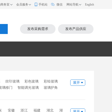
的商务室
会员服务
手机站
微信
网站导航
English
索
发布采购需求
发布产品供应
璃
丝印玻璃
彩色玻璃
彩绘玻璃
展开
玻璃移门
智能调光玻璃
玻璃护角
花玻璃
冰花玻璃
肌理玻璃
烧铸玻
办公隔断
教堂玻璃
变色玻璃
移门
东
安徽
浙江
福建
湖北
湖
展开