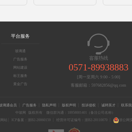
平台服务
玻璃通
广告服务
0571-89938883
网站建设
标王服务
[周一至周六 9:00 - 5:00]
黄金广告
客服邮箱：597682856@qq.com
玻璃通会员
广告服务
隐私声明
版权声明
投诉侵权
诚聘英才
联系我
中玻网
版权所有
微信群沟通：18958001401（备注公司名称）
信网站
ICP备案：浙B2-20060159
经营许可证编号：浙B2-20110070
浙公网安备