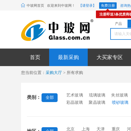
中玻网首页
欢迎来到中玻网！
【请登录】
免费注册
咨询热线
注册即送3条优质商
产品
首页
最新采购
大买家专区
您当前位置：
采购大厅
> 所有求购
艺术玻璃
琉璃玻璃
夹丝玻璃
类别：
全部
彩晶玻璃
聚晶玻璃
喷砂玻璃
电脑刻花玻璃
玻璃隔断
玉砂
璃
雕刻玻璃
镶嵌宝石
碎花
玻璃
橱柜玻璃
酒店装饰玻璃
北京
上海
天津
重庆
河