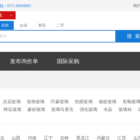
我
：0571-89938883
机
采购
企业
资讯
二手
搜
发布询价单
国际采购
压花玻璃
装饰玻璃
凹蒙玻璃
热熔玻璃
镶嵌玻璃
彩釉玻
烤花玻璃
蒙砂玻璃
玻璃马赛克
强化玻璃
水晶
玻璃砖
玻璃
有色镜
玻璃拼镜
背景墙玻璃
工艺玻璃
烤漆玻璃
刻
玻璃
玉石玻璃
玻璃贴片
靓彩玻璃
仿古镜
水晶冰雕玻璃
仿古玻璃
其它
北
山西
河南
辽宁
吉林
黑龙江
内蒙古
江苏
山