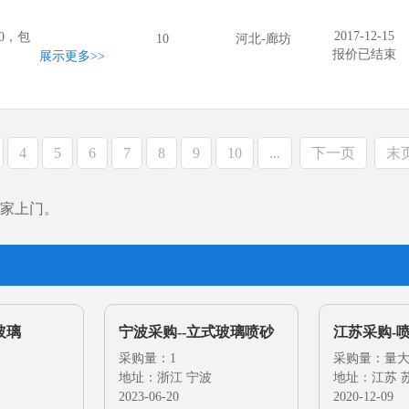
2017-12-15
0，包
10
河北-廊坊
报价已结束
展示更多
>>
4
5
6
7
8
9
10
...
下一页
末
家上门。
玻璃
宁波采购--立式玻璃喷砂
江苏采购-
机
采购量：1
采购量：量
地址：浙江 宁波
地址：江苏 
2023-06-20
2020-12-09