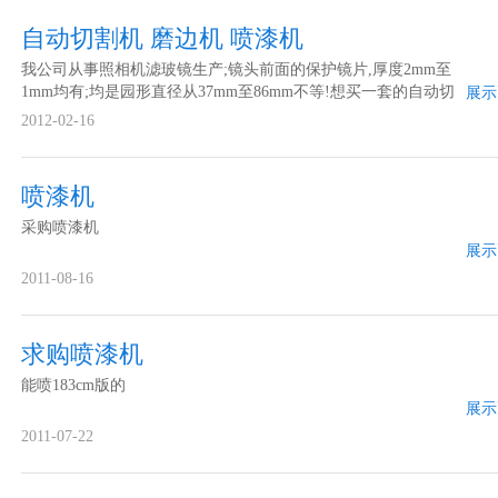
自动切割机 磨边机 喷漆机
我公司从事照相机滤玻镜生产;镜头前面的保护镜片,厚度2mm至
1mm均有;均是园形直径从37mm至86mm不等!想买一套的自动切
展示
割机 磨边机 喷漆机的深加工设备。欢迎来电洽谈！
2012-02-16
喷漆机
采购喷漆机
展示
2011-08-16
求购喷漆机
能喷183cm版的
展示
2011-07-22