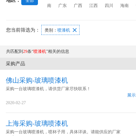
地区：
全部
机
强化玻璃设备
玻璃打孔机
玻璃丝印
南
广东
广西
江西
四川
海南
您当前筛选为：

类别：
喷漆机
共匹配到
29
条“
喷漆机
”相关的信息
采购产品
佛山采购-玻璃喷漆机
采购一台玻璃喷漆机，请供货厂家尽快联系！
展示
2020-02-27
上海采购-玻璃喷漆机
采购一台玻璃喷漆机，喷杯子用，具体详谈。请能供应的厂家