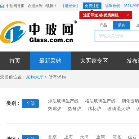
中玻网首页
欢迎来到中玻网！
【请登录】
免费注册
咨询热线：0571-8993
注册即送3条优质商机
产品
采购
首页
最新采购
大买家专区
发布
您当前位置：
采购大厅
> 所有求购
浮法玻璃生产线
格法玻璃生产线
钢化玻
类别：
全部
热熔炉
热弯炉
烤花炉
玻璃退火炉
机
抛光机
玻璃钻孔机
折弯机
成型机
机
混合机
辊压机
行列机
玻璃印花
台
玻璃雕刻机
刻绘机
磨砂机
印花
北京
上海
天津
重庆
河北
山西