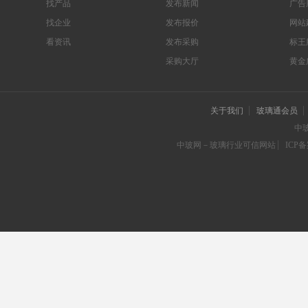
找产品
发布新闻
广告
找企业
发布报价
网站
看资讯
发布采购
标王
采购大厅
黄金
关于我们
玻璃通会员
中
中玻网－玻璃行业可信网站
ICP备