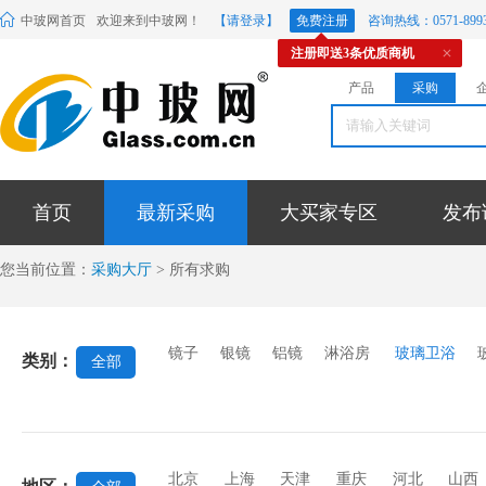
中玻网首页
欢迎来到中玻网！
【请登录】
免费注册
咨询热线：0571-8993
注册即送3条优质商机
产品
采购
首页
最新采购
大买家专区
发布
您当前位置：
采购大厅
> 所有求购
镜子
银镜
铝镜
淋浴房
玻璃卫浴
类别：
全部
北京
上海
天津
重庆
河北
山西