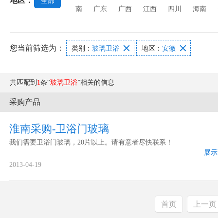
地区：
全部
南
广东
广西
江西
四川
海南
您当前筛选为：


类别：
玻璃卫浴
地区：
安徽
共匹配到
1
条“
玻璃卫浴
”相关的信息
采购产品
淮南采购-卫浴门玻璃
我们需要卫浴门玻璃，20片以上。请有意者尽快联系！
展示
2013-04-19
首页
上一页