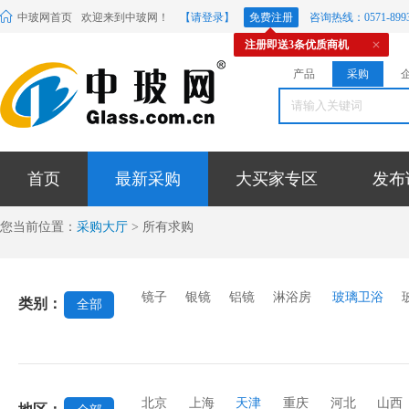
中玻网首页
欢迎来到中玻网！
【请登录】
免费注册
咨询热线：0571-8993
注册即送3条优质商机
产品
采购
首页
最新采购
大买家专区
发布
您当前位置：
采购大厅
> 所有求购
镜子
银镜
铝镜
淋浴房
玻璃卫浴
类别：
全部
北京
上海
天津
重庆
河北
山西