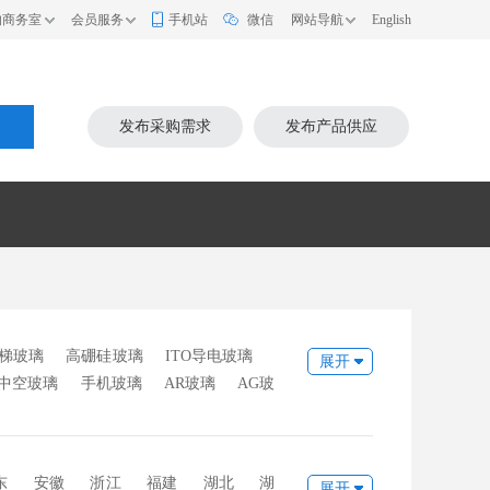
的商务室
会员服务
手机站
微信
网站导航
English
索
发布采购需求
发布产品供应
梯玻璃
高硼硅玻璃
ITO导电玻璃
展开
中空玻璃
手机玻璃
AR玻璃
AG玻
璃
底座玻璃
烤漆玻璃
激光玻璃
东
安徽
浙江
福建
湖北
湖
展开