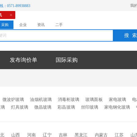
我
：0571-89938883
机
采购
企业
资讯
二手
搜
发布询价单
国际采购
微波炉玻璃
油烟机玻璃
消毒柜玻璃
玻璃面板
家电玻璃
电
玻璃
灯具玻璃
微晶玻璃
彩晶玻璃
丝印玻璃
家电钢化玻璃
触摸屏玻璃
开关面板玻璃
显示屏玻璃
FTO玻璃
电加温玻
器配套玻璃
其它
北
山西
河南
辽宁
吉林
黑龙江
内蒙古
江苏
山