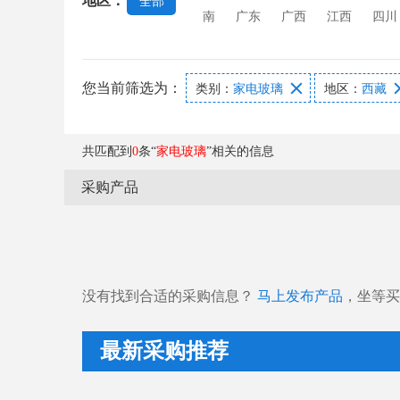
地区：
全部
南
广东
广西
江西
四川
您当前筛选为：

类别：
家电玻璃
地区：
西藏
共匹配到
0
条“
家电玻璃
”相关的信息
采购产品
没有找到合适的采购信息？
马上发布产品
，坐等买
最新采购推荐