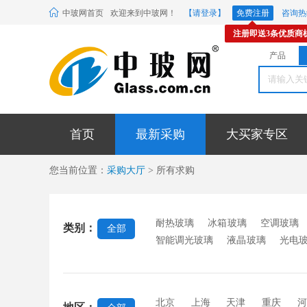
中玻网首页
欢迎来到中玻网！
【请登录】
免费注册
咨询热线
注册即送3条优质商
产品
首页
最新采购
大买家专区
您当前位置：
采购大厅
> 所有求购
耐热玻璃
冰箱玻璃
空调玻璃
类别：
全部
智能调光玻璃
液晶玻璃
光电
璃
耐高温玻璃
电致变色玻璃
电光源玻璃
烤箱玻璃
其他电
北京
上海
天津
重庆
河