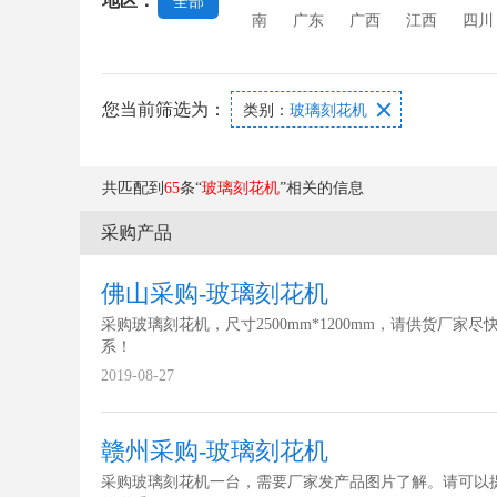
地区：
全部
机
强化玻璃设备
玻璃打孔机
南
广东
广西
江西
四川
您当前筛选为：

类别：
玻璃刻花机
共匹配到
65
条“
玻璃刻花机
”相关的信息
采购产品
佛山采购-玻璃刻花机
采购玻璃刻花机，尺寸2500mm*1200mm，请供货厂家尽
系！
2019-08-27
赣州采购-玻璃刻花机
采购玻璃刻花机一台，需要厂家发产品图片了解。请可以