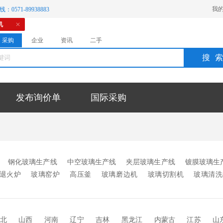
我
：0571-89938883
机
采购
企业
资讯
二手
搜
发布询价单
国际采购
钢化玻璃生产线
中空玻璃生产线
夹层玻璃生产线
镀膜玻璃生
退火炉
玻璃窑炉
高压釜
玻璃磨边机
玻璃切割机
玻璃清洗
机
成型机
制瓶机
丝网印刷机
充气设备
陶瓷焊补
玻璃机
玻璃印花设备
烤瓷板设备
层压机
强化炉
写真机
喷绘机
砂机
印花机
离心机
安瓿机
爆口机
蒙砂机械
均质炉
北
山西
河南
辽宁
吉林
黑龙江
内蒙古
江苏
山