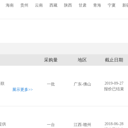
玻璃丝印机
二手玻璃机械
玻璃精雕机
钢化设备
中空玻璃设
海南
贵州
云南
西藏
陕西
甘肃
青海
宁夏
新
采购量
地区
截止日期
2019-09-27
快联
一批
广东-佛山
报价已结束
展示更多
>>
2018-06-28
提供
一台
江西-赣州