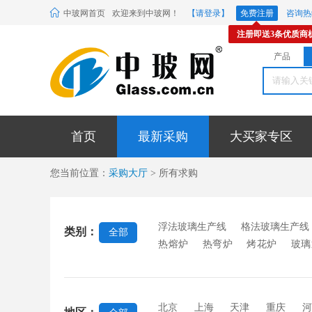
中玻网首页
欢迎来到中玻网！
【请登录】
免费注册
咨询热线
注册即送3条优质商
产品
首页
最新采购
大买家专区
您当前位置：
采购大厅
> 所有求购
浮法玻璃生产线
格法玻璃生产线
类别：
全部
热熔炉
热弯炉
烤花炉
玻璃
机
抛光机
玻璃钻孔机
折弯
机
混合机
辊压机
行列机
台
玻璃雕刻机
刻绘机
磨
北京
上海
天津
重庆
河