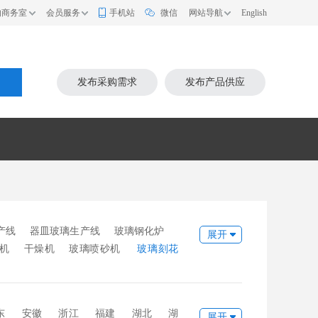
的商务室
会员服务
手机站
微信
网站导航
English
索
发布采购需求
发布产品供应
产线
器皿玻璃生产线
玻璃钢化炉
展开
机
干燥机
玻璃喷砂机
玻璃刻花
械
热压机
钻孔套料机
分子筛灌装
玻璃压机
吹瓶机
上片台
下片
浮法玻璃设备
打砂机
倒角机
喷漆
东
安徽
浙江
福建
湖北
湖
展开