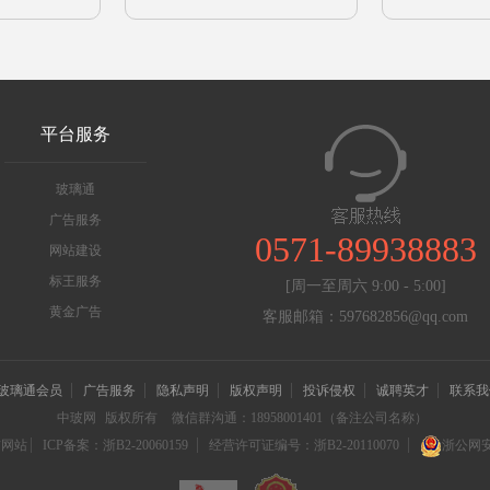
平台服务
玻璃通
广告服务
0571-89938883
网站建设
标王服务
[周一至周六 9:00 - 5:00]
黄金广告
客服邮箱：597682856@qq.com
玻璃通会员
广告服务
隐私声明
版权声明
投诉侵权
诚聘英才
联系我
中玻网
版权所有
微信群沟通：18958001401（备注公司名称）
信网站
ICP备案：浙B2-20060159
经营许可证编号：浙B2-20110070
浙公网安备