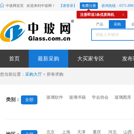
中玻网首页
欢迎来到中玻网！
【请登录】
免费注册
咨询热线：0571-8993
注册即送3条优质商机
产品
采购
首页
最新采购
大买家专区
发布
您当前位置：
采购大厅
> 所有求购
玻璃软件
玻璃书籍
学会协会
玻璃图库
类别：
全部
北京
上海
天津
重庆
河北
山西