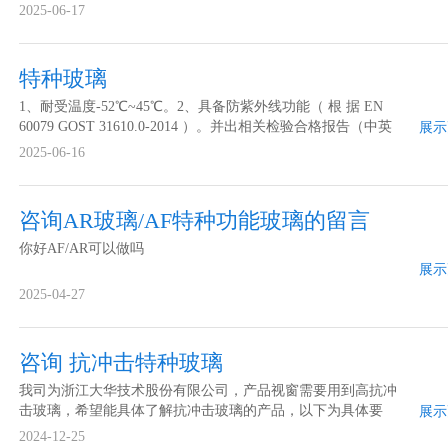
GOST 31610.0-2014 ） 和防静电性（根 据EN60079GOST
2025-06-17
31610.0-2014 或 ISO EN 80079.36&37 或 EN1149 ）。出具满足
以上要求的检验报告
特种玻璃
1、耐受温度-52℃~45℃。2、具备防紫外线功能（ 根 据 EN
60079 GOST 31610.0-2014 ）。并出相关检验合格报告（中英
展示
文）
2025-06-16
咨询AR玻璃/AF特种功能玻璃的留言
你好AF/AR可以做吗
展示
2025-04-27
咨询 抗冲击特种玻璃
我司为浙江大华技术股份有限公司，产品视窗需要用到高抗冲
击玻璃，希望能具体了解抗冲击玻璃的产品，以下为具体要
展示
求：1、对抗冲击要求较高，关于贵公司产品是否抗冲击等级能
2024-12-25