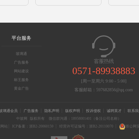
平台服务
玻璃通
广告服务
0571-89938883
网站建设
标王服务
[周一至周六 9:00 - 5:00]
黄金广告
客服邮箱：597682856@qq.com
玻璃通会员
广告服务
隐私声明
版权声明
投诉侵权
诚聘英才
联系我
中玻网
版权所有
微信群沟通：18958001401（备注公司名称）
信网站
ICP备案：浙B2-20060159
经营许可证编号：浙B2-20110070
浙公网安备