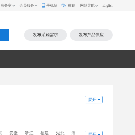
的商务室
会员服务
手机站
微信
网站导航
English
索
发布采购需求
发布产品供应
展开
东
安徽
浙江
福建
湖北
湖
展开