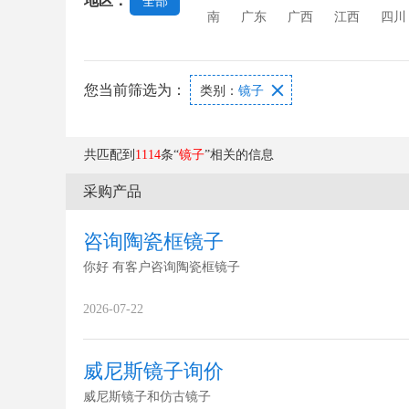
地区：
全部
南
广东
广西
江西
四川
您当前筛选为：

类别：
镜子
共匹配到
1114
条“
镜子
”相关的信息
采购产品
咨询陶瓷框镜子
你好 有客户咨询陶瓷框镜子
2026-07-22
威尼斯镜子询价
威尼斯镜子和仿古镜子