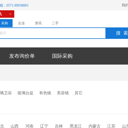
我
：0571-89938883
机
采购
企业
资讯
二手
搜
发布询价单
国际采购
璃卫浴
玻璃台盆
有色镜
美容镜
其它
北
山西
河南
辽宁
吉林
黑龙江
内蒙古
江苏
山