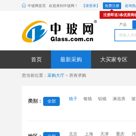
中玻网首页
欢迎来到中玻网！
【请登录】
免费注册
咨询热线
注册即送3条优质商
产品
首页
最新采购
大买家专区
您当前位置：
采购大厅
> 所有求购
镜子
银镜
铝镜
淋浴房
玻
类别：
全部
北京
上海
天津
重庆
河