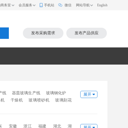
的商务室
会员服务
手机站
微信
网站导航
English
索
发布采购需求
发布产品供应
产线
器皿玻璃生产线
玻璃钢化炉
展开
洗机
干燥机
玻璃喷砂机
玻璃刻花
械
热压机
钻孔套料机
分子筛灌装
玻璃压机
吹瓶机
上片台
下片
浮法玻璃设备
打砂机
倒角机
喷漆
东
安徽
浙江
福建
湖北
湖
展开