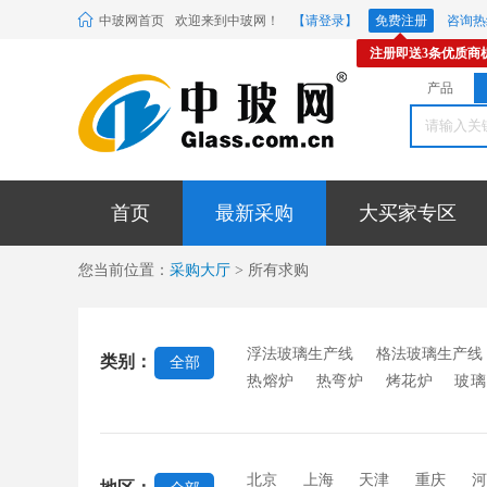
中玻网首页
欢迎来到中玻网！
【请登录】
免费注册
咨询热线
注册即送3条优质商
产品
首页
最新采购
大买家专区
您当前位置：
采购大厅
> 所有求购
浮法玻璃生产线
格法玻璃生产线
类别：
全部
热熔炉
热弯炉
烤花炉
玻璃
机
抛光机
玻璃钻孔机
折弯
机
混合机
辊压机
行列机
台
玻璃雕刻机
刻绘机
磨
北京
上海
天津
重庆
河