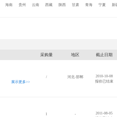
玻璃丝印机
二手玻璃机械
玻璃精雕机
钢化设备
中空玻璃设
海南
贵州
云南
西藏
陕西
甘肃
青海
宁夏
新
采购量
地区
截止日期
2010-10-08
/
河北-邯郸
报价已结束
展示更多
>>
2011-08-05
1
-