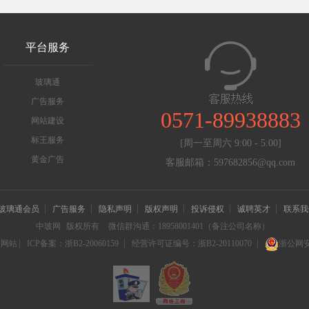
平台服务
玻璃通
广告服务
0571-89938883
网站建设
标王服务
[周一至周六 9:00 - 5:00]
黄金广告
客服邮箱：597682856@qq.com
玻璃通会员
广告服务
隐私声明
版权声明
投诉侵权
诚聘英才
联系我
中玻网
版权所有
微信群沟通：18958001401（备注公司名称）
信网站
ICP备案：浙B2-20060159
经营许可证编号：浙B2-20110070
浙公网安备