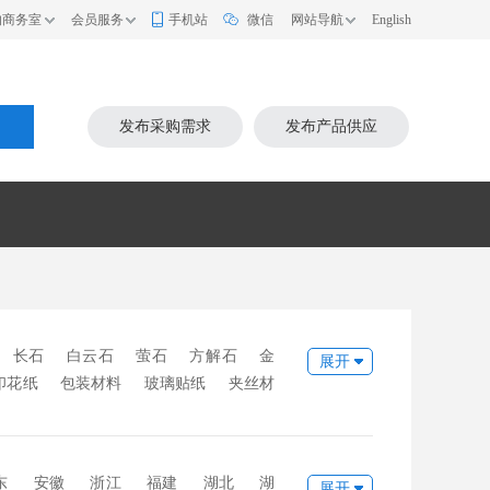
的商务室
会员服务
手机站
微信
网站导航
English
索
发布采购需求
发布产品供应
长石
白云石
萤石
方解石
金
展开
印花纸
包装材料
玻璃贴纸
夹丝材
铝隔条
中空玻璃丁基胶
中空玻璃密
料
玻璃色釉
耐火材料
化工材料
b胶片
密封胶
石英砂
纯碱
碎玻
东
安徽
浙江
福建
湖北
湖
展开