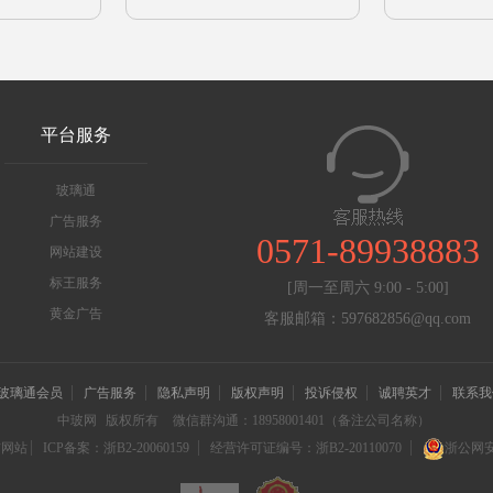
平台服务
玻璃通
广告服务
0571-89938883
网站建设
标王服务
[周一至周六 9:00 - 5:00]
黄金广告
客服邮箱：597682856@qq.com
玻璃通会员
广告服务
隐私声明
版权声明
投诉侵权
诚聘英才
联系我
中玻网
版权所有
微信群沟通：18958001401（备注公司名称）
信网站
ICP备案：浙B2-20060159
经营许可证编号：浙B2-20110070
浙公网安备