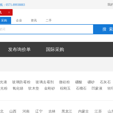
我
：0571-89938883
机
采购
企业
资讯
二手
搜
发布询价单
国际采购
光液
玻璃防霉粉
玻璃去霉剂
微硅粉
硼酸
硼砂
石灰石
闪光粉
氧化锑
软木垫
金刚砂
棕刚玉
石榴石
凹蒙液
转
微珠
玻璃釉料
玻璃墨水
高温玻璃油墨
玻璃蒙砂粉
中空玻璃
玻璃烤漆
SGP胶片
玻璃油墨
玻璃油漆
玻璃颜料
玻璃涂
蒙砂膏
抛光粉
分子筛
干燥剂
玻璃胶
无影胶
uv胶
pv
北
山西
河南
辽宁
吉林
黑龙江
内蒙古
江苏
山