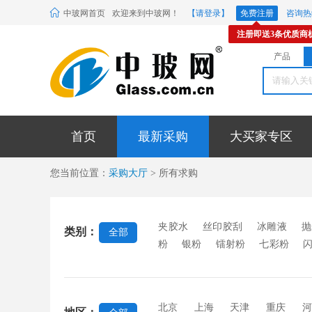
中玻网首页
欢迎来到中玻网！
【请登录】
免费注册
咨询热线
注册即送3条优质商
产品
首页
最新采购
大买家专区
您当前位置：
采购大厅
> 所有求购
夹胶水
丝印胶刮
冰雕液
抛
类别：
全部
粉
银粉
镭射粉
七彩粉
料
玻璃贴膜
密封胶条
玻璃
封胶
中空玻璃硅酮胶
镜背漆
稀土材料
EVA胶片
蒙砂粉
北京
上海
天津
重庆
河