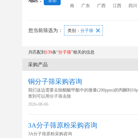
地区：
全部
璃
玻璃功能膜
玻璃澄清剂
南
广东
广西
江西
四川
您当前筛选为：

类别：
分子筛
共匹配到
139
条“
分子筛
”相关的信息
采购产品
铜分子筛采购咨询
我们这边需要去除醋酸甲酯中的微量(200ppm)的丙酮到10pp
查到可以用分子筛去除
2026-08-06
3A分子筛原粉采购咨询
3A分子筛原粉采购咨询