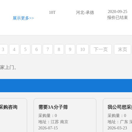
2020-09-25
。
10T
河北-承德
报价已结束
展示更多
>>
3
4
5
6
7
8
9
10
下一页
末页
家上门。
采购咨询
需要3A分子筛
我公司想采
采购量：0
筛
采购量：0
地址：江苏 南京
地址：广东 
2026-07-15
2026-03-23