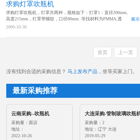
求购灯罩吹瓶机
求购灯罩吹瓶机，灯罩共两种，规格如下：灯罩1：直径200mm,
高度215mm，灯罩带螺纹，口径80mm. 等找材料为PMMA,透
展示
明。灯罩2：直径155mm,高度170mm，灯罩带螺纹，口径80mm.
2009-10-30
灯罩材料PMMA,白色。请江浙一带工厂尽快报价。其他地区厂
家谢绝联系。
首页
上一页
没有找到合适的采购信息？
马上发布产品
，坐等买家上门。
最新采购推荐
云南采购--吹瓶机
大连采购-管制玻璃吹瓶
采购量：面议
采购量：2
地址：
地址：辽宁 大连
2022-10-26
2019-05-29