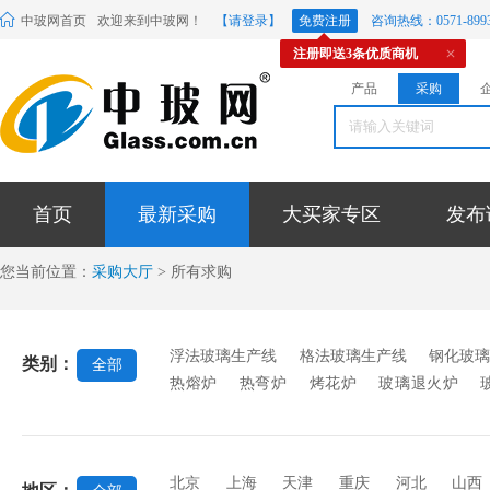
中玻网首页
欢迎来到中玻网！
【请登录】
免费注册
咨询热线：0571-8993
注册即送3条优质商机
产品
采购
首页
最新采购
大买家专区
发布
您当前位置：
采购大厅
> 所有求购
浮法玻璃生产线
格法玻璃生产线
钢化玻
类别：
全部
热熔炉
热弯炉
烤花炉
玻璃退火炉
机
抛光机
玻璃钻孔机
折弯机
成型机
机
混合机
辊压机
行列机
玻璃印花
台
玻璃雕刻机
刻绘机
磨砂机
印花
北京
上海
天津
重庆
河北
山西