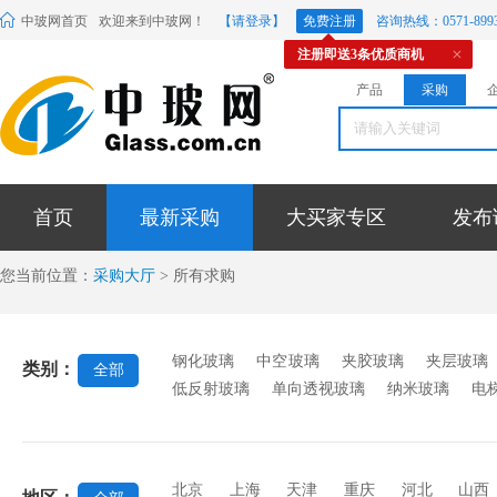
中玻网首页
欢迎来到中玻网！
【请登录】
免费注册
咨询热线：0571-8993
注册即送3条优质商机
产品
采购
首页
最新采购
大买家专区
发布
您当前位置：
采购大厅
> 所有求购
钢化玻璃
中空玻璃
夹胶玻璃
夹层玻璃
类别：
全部
低反射玻璃
单向透视玻璃
纳米玻璃
电
反射玻璃
抗反射玻璃
漫反射玻璃
无反
砸玻璃
电子玻璃
台阶玻璃
中空百叶玻
北京
上海
天津
重庆
河北
山西