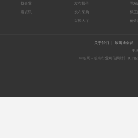
找企业
发布报价
网站
看资讯
发布采购
标王
采购大厅
黄金
关于我们
玻璃通会员
中
中玻网－玻璃行业可信网站
ICP备