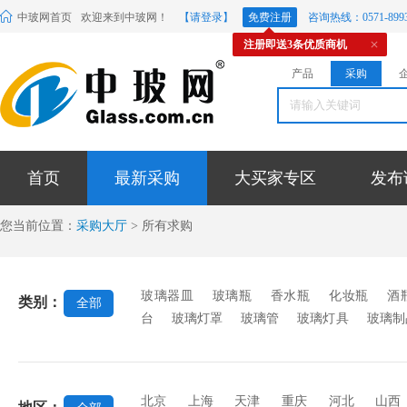
中玻网首页
欢迎来到中玻网！
【请登录】
免费注册
咨询热线：0571-8993
注册即送3条优质商机
产品
采购
首页
最新采购
大买家专区
发布
您当前位置：
采购大厅
> 所有求购
玻璃器皿
玻璃瓶
香水瓶
化妆瓶
酒
类别：
全部
台
玻璃灯罩
玻璃管
玻璃灯具
玻璃制
璃
玻璃球
玻璃珠
圣诞挂件
水晶挂
缸
相框玻璃
玻璃调料瓶
包装托盘
其
北京
上海
天津
重庆
河北
山西