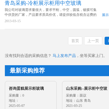
青岛采购-冷柜展示柜用中空玻璃
我公司对玻璃需求量很大，要求平刚，中空，圆弧，镀膜可集
中供货的厂家，产品要求质高价优，请提供较低含税含运费的
展示
报价，寻能长期供货且有实力的厂商长期合作。
2013-03-15
首页
上一页
没有找到合适的采购信息？
马上发布产品
，坐等买家上门。
最新采购推荐
咨询蛋糕展示柜玻璃
山东采购--展示柜中空玻
采购量：0
璃电加热门自动打胶机
采购量：面议
地址：
地址：山东 青岛
2025-05-07
2021-03-25