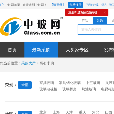
中玻网首页
欢迎来到中玻网！
【请登录】
免费注册
咨询热线：0571-8993
注册即送3条优质商机
产品
采购
首页
最新采购
大买家专区
发布
您当前位置：
采购大厅
> 所有求购
家具玻璃
家具钢化玻璃
中空玻璃
夹胶
类别：
全部
玻璃电视柜
玻璃餐桌
烤漆玻璃
电视柜
北京
上海
天津
重庆
河北
山西