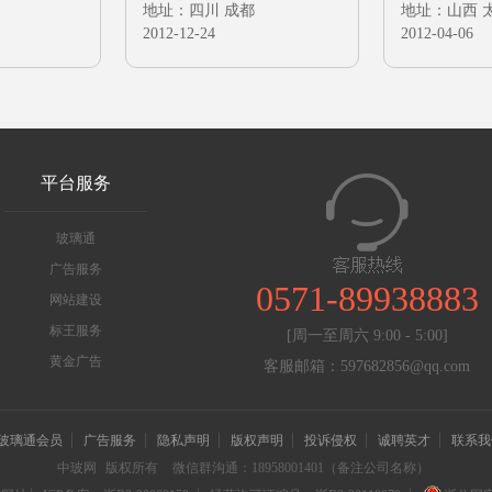
地址：四川 成都
地址：山西 
2012-12-24
2012-04-06
平台服务
玻璃通
广告服务
0571-89938883
网站建设
标王服务
[周一至周六 9:00 - 5:00]
黄金广告
客服邮箱：597682856@qq.com
玻璃通会员
广告服务
隐私声明
版权声明
投诉侵权
诚聘英才
联系我
中玻网
版权所有
微信群沟通：18958001401（备注公司名称）