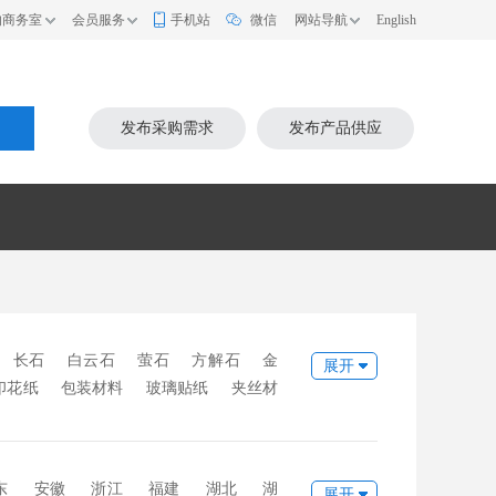
的商务室
会员服务
手机站
微信
网站导航
English
索
发布采购需求
发布产品供应
长石
白云石
萤石
方解石
金
展开
印花纸
包装材料
玻璃贴纸
夹丝材
璃铝隔条
中空玻璃丁基胶
中空玻璃密
料
玻璃色釉
耐火材料
化工材料
b胶片
密封胶
石英砂
纯碱
碎玻
东
安徽
浙江
福建
湖北
湖
展开