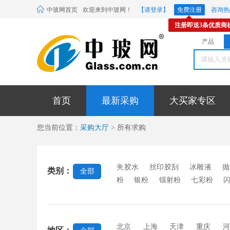
中玻网首页
欢迎来到中玻网！
【请登录】
免费注册
咨询热线
注册即送3条优质商
产品
首页
最新采购
大买家专区
您当前位置：
采购大厅
> 所有求购
夹胶水
丝印胶刮
冰雕液
抛
类别：
全部
粉
银粉
镭射粉
七彩粉
料
玻璃贴膜
密封胶条
玻璃
封胶
中空玻璃硅酮胶
镜背漆
稀土材料
EVA胶片
蒙砂粉
北京
上海
天津
重庆
河