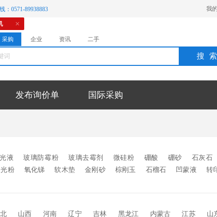
我
：0571-89938883
机
采购
企业
资讯
二手
搜
发布询价单
国际采购
光液
玻璃防霉粉
玻璃去霉剂
微硅粉
硼酸
硼砂
石灰石
闪光粉
氧化锑
软木垫
金刚砂
棕刚玉
石榴石
凹蒙液
转
微珠
玻璃釉料
玻璃墨水
高温玻璃油墨
玻璃蒙砂粉
中空玻
玻璃烤漆
SGP胶片
玻璃油墨
玻璃油漆
玻璃颜料
玻璃涂
蒙砂膏
抛光粉
分子筛
干燥剂
玻璃胶
无影胶
uv胶
pv
北
山西
河南
辽宁
吉林
黑龙江
内蒙古
江苏
山