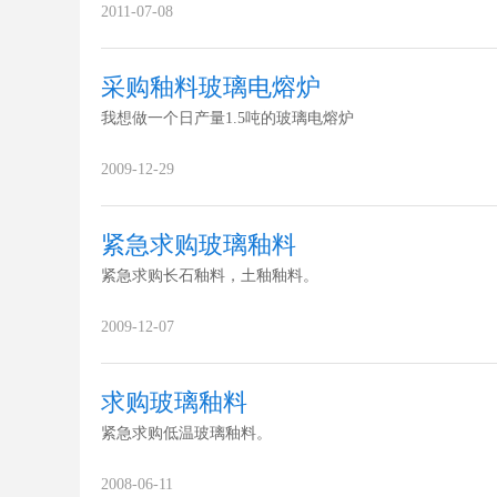
contaminant 玻璃粉，规格是： 转变温度435±10℃烧结温度5
2011-07-08
620℃热膨胀系数80-90（×10-7/℃）平均...
采购釉料玻璃电熔炉
我想做一个日产量1.5吨的玻璃电熔炉
2009-12-29
紧急求购玻璃釉料
紧急求购长石釉料，土釉釉料。
2009-12-07
求购玻璃釉料
紧急求购低温玻璃釉料。
2008-06-11