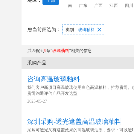
地区：
全部
璃
玻璃功能膜
玻璃澄清剂
南
广东
广西
江西
四川
您当前筛选为：

类别：
玻璃釉料
共匹配到
9
条“
玻璃釉料
”相关的信息
采购产品
咨询高温玻璃釉料
我们客户新项目高温玻璃使用白色高温釉料，推荐贵司。
贵司沟通评估产品开发选型
2025-05-27
深圳采购-透光遮盖高温玻璃釉料
采购可透光又有遮盖效果的高温玻璃油墨，要求：可以透L