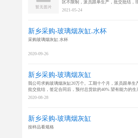
区不限制，派员跟单生产，批交批结，
算，签定合同后，预付总货款的40%.望
2021-05-24
力的供货商速联系。公司贸易规模正在
大，已经与多个国家及地区、几十家客
起长期友好的合作关系，以良好的信誉
新乡采购-玻璃烟灰缸.水杯
了...
采购玻璃烟灰缸.水杯
2020-09-26
新乡采购-玻璃烟灰缸
我公司求购玻璃烟灰缸20万个。工期十个月，派员跟单生
批交批结，签定合同后，预付总货款的40%.望有能力的生
家或个人速联系。
2020-08-28
新乡采购-玻璃烟灰缸
按样品看规格