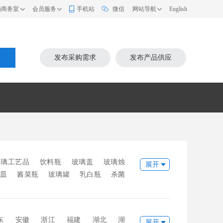
的商务室
会员服务
手机站
微信
网站导航
English
索
发布采购需求
发布产品供应
玻璃工艺品
饮料瓶
玻璃盖
玻璃烛
展开
器皿
酱菜瓶
玻璃罐
乳白瓶
杀菌
日用玻璃
玻璃菜板
玻璃杯垫
鱼
东
安徽
浙江
福建
湖北
湖
展开