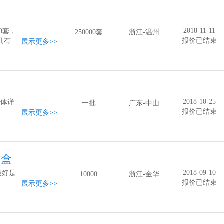
2018-11-11
0套，
250000套
浙江-温州
报价已结束
具有
展示更多
>>
装-气
2018-10-25
具体详
一批
广东-中山
报价已结束
展示更多
>>
鲜盒
2018-09-10
最好是
10000
浙江-金华
报价已结束
展示更多
>>