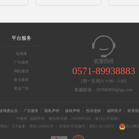
平台服务
玻璃通
广告服务
0571-89938883
网站建设
标王服务
[周一至周六 9:00 - 5:00]
黄金广告
客服邮箱：597682856@qq.com
玻璃通会员
广告服务
隐私声明
版权声明
投诉侵权
诚聘英才
联系我
中玻网
版权所有
微信群沟通：18958001401（备注公司名称）
信网站
ICP备案：浙B2-20060159
经营许可证编号：浙B2-20110070
浙公网安备