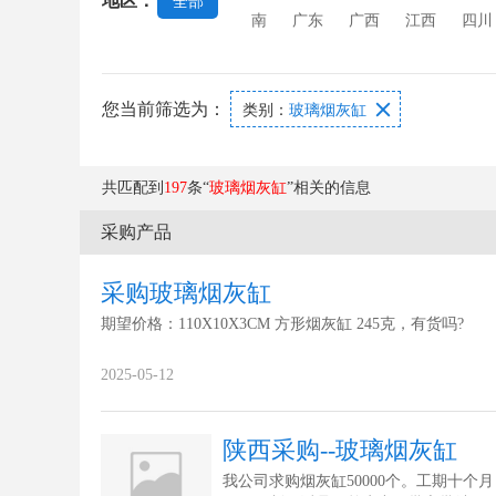
地区：
全部
南
广东
广西
江西
四川
您当前筛选为：

类别：
玻璃烟灰缸
共匹配到
197
条“
玻璃烟灰缸
”相关的信息
采购产品
采购玻璃烟灰缸
期望价格：110X10X3CM 方形烟灰缸 245克，有货吗?
2025-05-12
陕西采购--玻璃烟灰缸
我公司求购烟灰缸50000个。工期十个