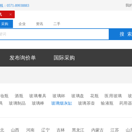
我
：0571-89938883
机
采购
企业
资讯
二手
搜
发布询价单
国际采购
化妆瓶
酒瓶
玻璃餐具
玻璃杯
玻璃盘
花瓶
医用玻璃
具
玻璃制品
玻璃棒
玻璃烟灰缸
玻璃茶壶
输液瓶
药用
件
水晶挂件
玻璃饰品
玻璃钻石
玻璃毛细管
玻璃瓶输液瓶
装托盘
其它
北
山西
河南
辽宁
吉林
黑龙江
内蒙古
江苏
山