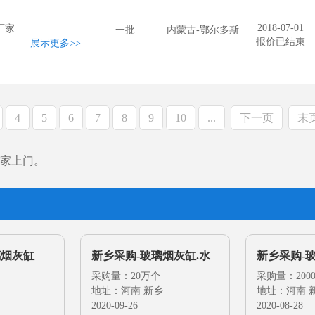
2018-07-01
厂家
一批
内蒙古-鄂尔多斯
报价已结束
展示更多
>>
4
5
6
7
8
9
10
...
下一页
末
家上门。
璃烟灰缸
新乡采购-玻璃烟灰缸.水
新乡采购-
杯
采购量：20万个
采购量：2000
地址：河南 新乡
地址：河南 
2020-09-26
2020-08-28