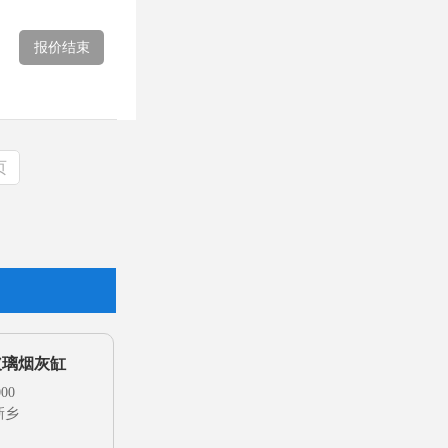
报价结束
页
玻璃烟灰缸
00
新乡