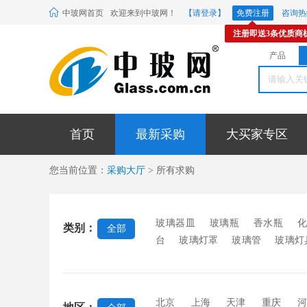
中玻网首页
欢迎来到中玻网！
【请登录】
免费注册
咨询热线
注册即送3条优质商
产品
首页
最新采购
大买家专区
您当前位置：
采购大厅
> 所有求购
玻璃器皿
玻璃瓶
香水瓶
类别：
全部
台
玻璃灯罩
玻璃管
玻璃灯
玻璃
玻璃球
玻璃珠
圣诞挂
缸
相框玻璃
玻璃调料瓶
包
北京
上海
天津
重庆
河