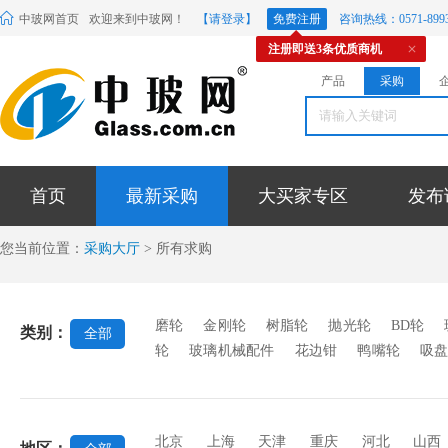
中玻网首页
欢迎来到中玻网！
【请登录】
免费注册
咨询热线：0571-8993
注册即送3条优质商机
产品
采购
首页
最新采购
大买家专区
发布
您当前位置：
采购大厅
> 所有求购
磨轮
金刚轮
树脂轮
抛光轮
BD轮
类别：
全部
轮
玻璃机械配件
花边钳
鸭嘴轮
吸
边机压板
石英陶瓷辊
辊道绳
橡胶制品
化炉轨道绳
羊毛轮
胶辊
除膜轮
其它
北京
上海
天津
重庆
河北
山西