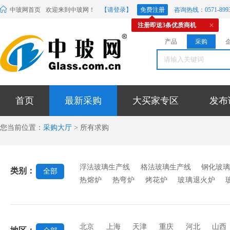
中玻网首页
欢迎来到中玻网！
【请登录】
免费注册
咨询热线：0571-8993
注册即送3条优质商机
产品
采购
首页
最新采购
大买家专区
发布
您当前位置：
采购大厅
> 所有求购
浮法玻璃生产线
格法玻璃生产线
钢化玻
类别：
全部
热熔炉
热弯炉
烤花炉
玻璃退火炉
机
抛光机
玻璃钻孔机
折弯机
成型机
机
混合机
辊压机
行列机
玻璃印花
台
玻璃雕刻机
刻绘机
磨砂机
印花
北京
上海
天津
重庆
河北
山西