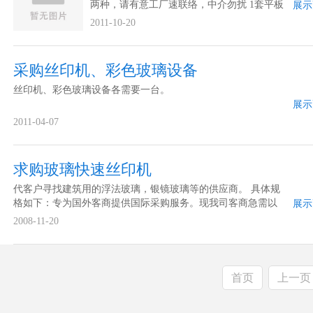
两种，请有意工厂速联络，中介勿扰 1套平板
展示
玻璃丝印机
2011-10-20
采购丝印机、彩色玻璃设备
丝印机、彩色玻璃设备各需要一台。
展示
2011-04-07
求购玻璃快速丝印机
代客户寻找建筑用的浮法玻璃，银镜玻璃等的供应商。 具体规
格如下：专为国外客商提供国际采购服务。现我司客商急需以
展示
下产品：品名：Six Colour Glass Printing Machine 六色玻璃丝印
2008-11-20
机要求：1. Six Colour (六色)2. Printing Speed：
600pcs/hour（印...
首页
上一页