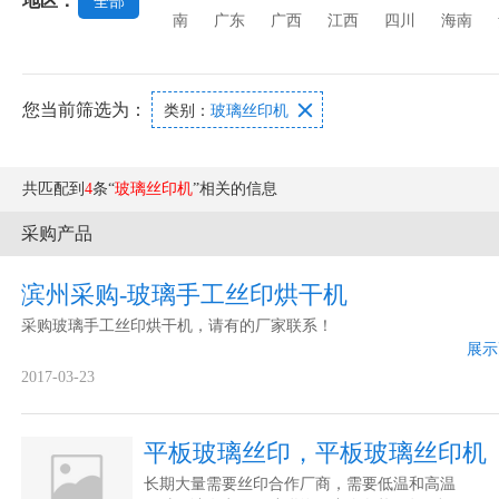
地区：
全部
机
强化玻璃设备
玻璃打孔机
玻璃丝印
南
广东
广西
江西
四川
海南
您当前筛选为：

类别：
玻璃丝印机
共匹配到
4
条“
玻璃丝印机
”相关的信息
采购产品
滨州采购-玻璃手工丝印烘干机
采购玻璃手工丝印烘干机，请有的厂家联系！
展示
2017-03-23
平板玻璃丝印，平板玻璃丝印机
长期大量需要丝印合作厂商，需要低温和高温