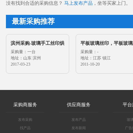
没有找到合适的采购信息？
马上发布产品
，坐等买家上门。
最新采购推荐
滨州采购-玻璃手工丝印烘
平板玻璃丝印，平板玻璃
干机
采购量：一台
丝印机
采购量：-
地址：山东 滨州
地址：江苏 镇江
2017-03-23
2011-10-20
采购商服务
供应商服务
平台
发布采购
发布产品
玻
找产品
发布新闻
广告