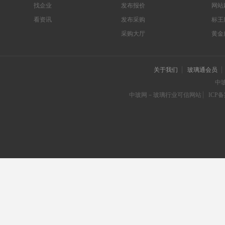
找企业
发布报价
网站
看资讯
发布采购
标王
采购大厅
黄金
关于我们
玻璃通会员
中
中玻网－玻璃行业可信网站
ICP备