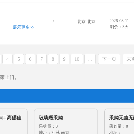
2026-08-11
/
北京-北京
剩余：3天
展示更多
>>
4
5
6
7
8
9
10
...
下一页
末
家上门。
卡口高硼硅
玻璃瓶采购
采购无菌无
采购量：0
采购量：0
地址：江苏 南京
地址：