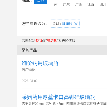
地区：
全部
南
广东
广西
江西
四川
您当前筛选为：

类别：
玻璃瓶
共匹配到
4342
条“
玻璃瓶
”相关的信息
采购产品
询价钠钙玻璃瓶
药厂询价。
2026-08-02
采购药用厚壁卡口高硼硅玻璃瓶
需要外径22mm, 高约45-47mm 药用厚壁卡口高硼硅透明