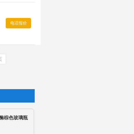
电话报价
页
酶棕色玻璃瓶