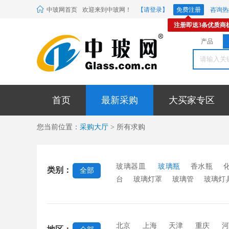
中玻网首页
欢迎来到中玻网！
【请登录】
免费注册
咨询热线
注册即送3条优质商
产品
首页
最新采购
大买家专区
您当前位置：
采购大厅
> 所有求购
玻璃器皿
玻璃瓶
香水瓶
类别：
全部
台
玻璃灯罩
玻璃管
玻璃灯
璃
玻璃球
玻璃珠
圣诞挂件
缸
相框玻璃
玻璃调料瓶
包
北京
上海
天津
重庆
河