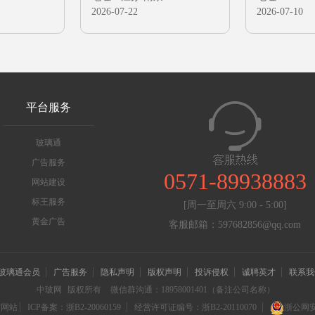
2026-07-22
2026-07-10
平台服务
玻璃通
广告服务
0571-89938883
网站建设
标王服务
[周一至周六 9:00 - 5:00]
黄金广告
客服邮箱：597682856@qq.com
玻璃通会员
广告服务
隐私声明
版权声明
投诉侵权
诚聘英才
联系我
中玻网
版权所有
微信群沟通：18958001401（备注公司名称）
信网站
ICP备案：浙B2-20060159
经营许可证编号：浙B2-20110070
浙公网安备