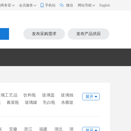
的商务室
会员服务
手机站
微信
网站导航
English
索
发布采购需求
发布产品供应
玻璃工艺品
饮料瓶
玻璃盖
玻璃烛
展开
皿
酱菜瓶
玻璃罐
乳白瓶
杀菌玻
日用玻璃
玻璃菜板
玻璃杯垫
鱼
东
安徽
浙江
福建
湖北
湖
展开