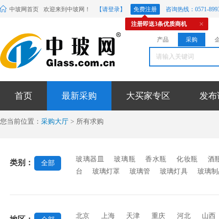
中玻网首页
欢迎来到中玻网！
【请登录】
免费注册
咨询热线：0571-8993
注册即送3条优质商机
产品
采购
首页
最新采购
大买家专区
发布
您当前位置：
采购大厅
> 所有求购
玻璃器皿
玻璃瓶
香水瓶
化妆瓶
酒
类别：
全部
台
玻璃灯罩
玻璃管
玻璃灯具
玻璃制
璃
玻璃球
玻璃珠
圣诞挂件
水晶挂
缸
相框玻璃
玻璃调料瓶
包装托盘
其
北京
上海
天津
重庆
河北
山西