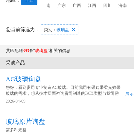
地区：
全部
南
广东
广西
江西
四川
海南
您当前筛选为：

类别：
玻璃盘
共匹配到
393
条“
玻璃盘
”相关的信息
采购产品
AG玻璃询盘
您好，看到贵司专业制造AG玻璃。目前我司有采购带柔光效果
玻璃的需求，想从技术层面咨询贵司制造的玻璃类型与我司需
展示
求的匹配度，盼友好合作沟通，谢谢！以下是一些简单的参数
2026-04-09
需求，供参考：1.玻璃厚度：0.2~0.25μm2.发散角度：85%
玻璃原片询盘
需多种规格