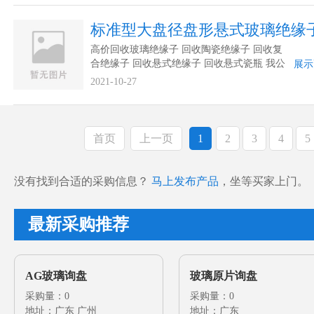
电瓷绝缘子。回收型号：XP-4.5，XP-70，
XP-100，XP-120，XP-160，XWP-70，
标准型大盘径盘形悬式玻璃绝缘
XWP-...
高价回收玻璃绝缘子 回收陶瓷绝缘子 回收复
合绝缘子 回收悬式绝缘子 回收悬式瓷瓶 我公
展示
司常年回收各种绝缘子。主要回收各种玻璃绝
2021-10-27
缘子,悬式瓷绝缘子,复合绝缘子,等各种高低压
电瓷绝缘子。回收型号：XP-4.5，XP-70，
XP-100，XP-120，XP-160，XWP-70，
XWP-...
首页
上一页
1
2
3
4
5
没有找到合适的采购信息？
马上发布产品
，坐等买家上门。
最新采购推荐
AG玻璃询盘
玻璃原片询盘
采购量：0
采购量：0
地址：广东 广州
地址：广东