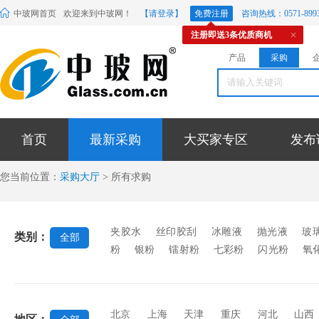
中玻网首页
欢迎来到中玻网！
【请登录】
免费注册
咨询热线：0571-8993
注册即送3条优质商机
产品
采购
首页
最新采购
大买家专区
发布
您当前位置：
采购大厅
> 所有求购
夹胶水
丝印胶刮
冰雕液
抛光液
玻
类别：
全部
粉
银粉
镭射粉
七彩粉
闪光粉
氧
料
玻璃贴膜
密封胶条
玻璃微珠
玻璃
封胶
中空玻璃硅酮胶
镜背漆
玻璃烤漆
稀土材料
EVA胶片
蒙砂粉
蒙砂膏
北京
上海
天津
重庆
河北
山西