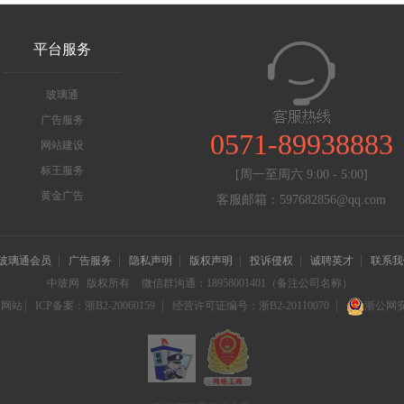
平台服务
玻璃通
广告服务
0571-89938883
网站建设
标王服务
[周一至周六 9:00 - 5:00]
黄金广告
客服邮箱：597682856@qq.com
玻璃通会员
广告服务
隐私声明
版权声明
投诉侵权
诚聘英才
联系我
中玻网
版权所有
微信群沟通：18958001401（备注公司名称）
信网站
ICP备案：浙B2-20060159
经营许可证编号：浙B2-20110070
浙公网安备