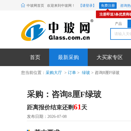
中玻网首页
欢迎来到中玻网！
【请登录】
免费注册
咨询热线
注册即送3条优质商
产品
首页
最新采购
大买家专区
您当前位置：
采购大厅
>
订单
>
绿玻
> 咨询8厘F绿玻
采购：咨询8厘F绿玻
61
距离报价结束还剩
天
发布日期：2026-07-08