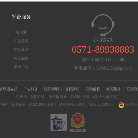
平台服务
玻璃通
广告服务
0571-89938883
网站建设
标王服务
[周一至周六 9:00 - 5:00]
黄金广告
客服邮箱：597682856@qq.com
玻璃通会员
广告服务
隐私声明
版权声明
投诉侵权
诚聘英才
联系我
中玻网
版权所有
微信群沟通：18958001401（备注公司名称）
信网站
ICP备案：浙B2-20060159
经营许可证编号：浙B2-20110070
浙公网安备