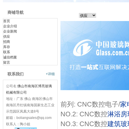
商铺导航
首页
企业介绍
企业新闻
供应
招商
库存
联系
诚信档案
留言
联系我们
+详细
公司名:
佛山市南海区博亮玻璃
机械有限公司
地址：广东 佛山 南海区佛山市
前列: CNC数控电子/
家
南海区丹灶镇南海国家生态工业
示范园区凤凰大道8号
NO.2: CNC数控
淋浴房
邮箱：boliangsales@qq.com
NO.3: CNC数控
建筑玻
联系人：陶小姐