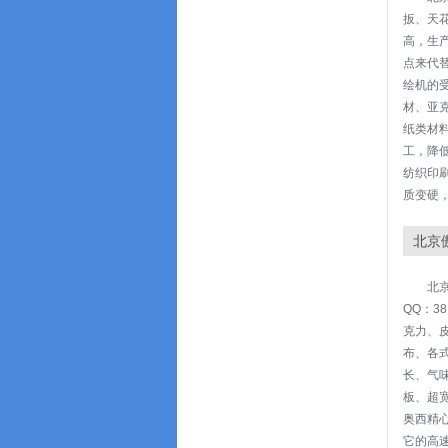
扳、天
高，生
点来代
绘机的
材、亚
纸类材
工，降
纺织印
质变硬
北京
北京
QQ：3
克力、
布、各
长、气味
板、超
奥西精心
它的高