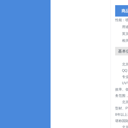
商
性能：
用
英文名
相
基本
北
QQ:
专
UV
效率、
务范围
北
型材、
8年以
堪称国
北