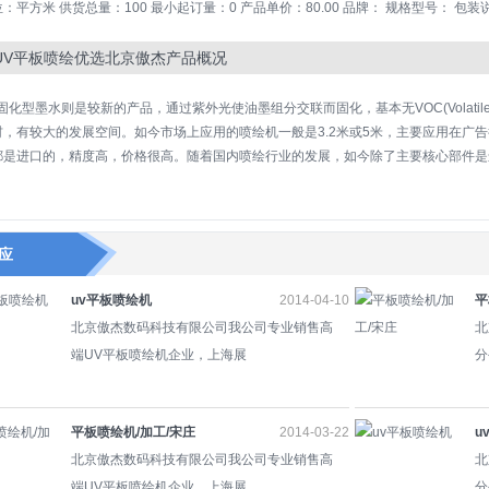
：平方米 供货总量：100 最小起订量：0 产品单价：80.00 品牌： 规格型号： 包装
UV平板喷绘优选北京傲杰产品概况
固化型墨水则是较新的产品，通过紫外光使油墨组分交联而固化，基本无VOC(VolatileO
材，有较大的发展空间。如今市场上应用的喷绘机一般是3.2米或5米，主要应用在广
都是进口的，精度高，价格很高。随着国内喷绘行业的发展，如今除了主要核心部件是
应
uv平板喷绘机
2014-04-10
平
北京傲杰数码科技有限公司我公司专业销售高
北
端UV平板喷绘机企业，上海展
分
平板喷绘机/加工/宋庄
2014-03-22
u
北京傲杰数码科技有限公司我公司专业销售高
北
端UV平板喷绘机企业，上海展
分