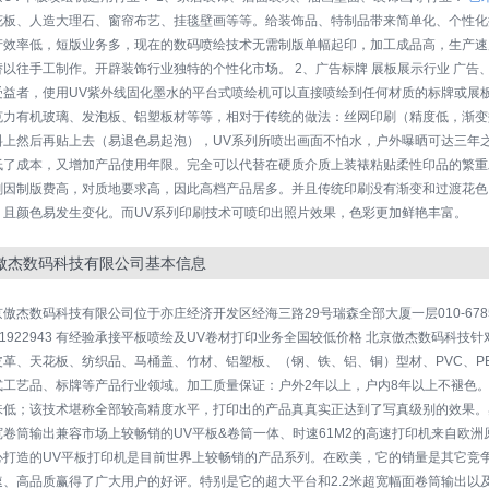
花板、人造大理石、窗帘布艺、挂毯壁画等等。给装饰品、特制品带来简单化、个性化
产效率低，短版业务多，现在的数码喷绘技术无需制版单幅起印，加工成品高，生产速
替以往手工制作。开辟装饰行业独特的个性化市场。 2、广告标牌 展板展示行业 广
受益者，使用UV紫外线固化墨水的平台式喷绘机可以直接喷绘到任何材质的标牌或展板
克力有机玻璃、发泡板、铝塑板材等等，相对于传统的做法：丝网印刷（精度低，渐变
料上然后再贴上去（易退色易起泡），UV系列所喷出画面不怕水，户外曝晒可达三年
低了成本，又增加产品使用年限。完全可以代替在硬质介质上装裱粘贴柔性印品的繁重工
刷因制版费高，对质地要求高，因此高档产品居多。并且传统印刷没有渐变和过渡花色
，且颜色易发生变化。而UV系列印刷技术可喷印出照片效果，色彩更加鲜艳丰富。
傲杰数码科技有限公司基本信息
傲杰数码科技有限公司位于亦庄经济开发区经海三路29号瑞森全部大厦一层010-67857266 
81922943 有经验承接平板喷绘及UV卷材打印业务全国较低价格 北京傲杰数码科
皮革、天花板、纺织品、马桶盖、竹材、铝塑板、（钢、铁、铝、铜）型材、PVC、P
式工艺品、标牌等产品行业领域。加工质量保证：户外2年以上，户内8年以上不褪色。
低；该技术堪称全部较高精度水平，打印出的产品真真实正达到了写真级别的效果。奥西Oc A
宽卷筒输出兼容市场上较畅销的UV平板&卷筒一体、时速61M2的高速打印机来自欧
打造的UV平板打印机是目前世界上较畅销的产品系列。在欧美，它的销量是其它竞争对手的综合
速、高品质赢得了广大用户的好评。特别是它的超大平台和2.2米超宽幅面卷筒输出以