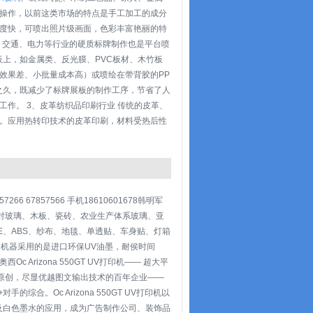
操作，以前这类市场的特点是手工加工的成分
度快，可喷出照片级画面，色彩丰富艳丽的特
告、交通、电力等行业的硬质标牌制作也是平台喷
上，如金属类、反光膜、PVC板材、木竹板
效果差、小批量成本高）或喷绘在带背胶的PP
之久，既减少了标牌展板的制作工序，节省了人
作。 3、皮革纺织品印刷行业 传统的皮革、
。应用热转印技术的皮革印刷，材料受热后性
67857566 手机18610601678韩明军
技针对玻璃、木板、瓷砖、农业生产体系玻璃、亚
E、ABS、纱布、地毯、单透贴、车身贴、灯箱
机器采用的是进口环保UV油墨，耐侯时间
rizona 550GT UV打印机—— 超大平
洲原创，尽显优越图文输出技术的百年企业——
。Oc Arizona 550GT UV打印机以
及白色墨水的应用，成为广告制作公司、装饰品