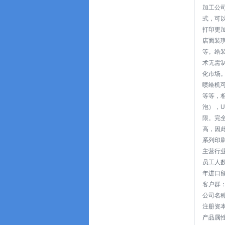
加工公司
式，可
打印更加
店面装
等。给
术无需
化市场
喷绘机
等等，
泡），
限。完
高，因
系列印
主营行业
员工人数
年进口额
客户群
公司名称
注册资本:人
产品属