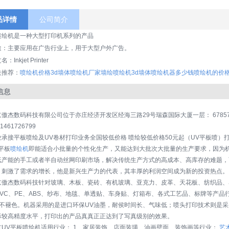
品详情
公司简介
喷绘机是一种大型打印机系列的产品
途：主要应用在广告行业上，用于大型户外广告。
：Inkjet Printer
关推荐：
喷绘机价格
3d墙体喷绘机厂家
墙绘喷绘机
3d墙体喷绘机器多少钱
喷绘机的价
信息
京傲杰数码科技有限公司位于亦庄经济开发区经海三路29号瑞森国际大厦一层： 678575
1461726799
业承接平板喷绘及UV卷材打印业务全国较低价格 喷绘较低价格50元起（UV平板喷）打
平板
喷绘机
即能适合小批量的个性化生产，又能达到大批次大批量的生产要求，因为机
低产能的手工或者半自动丝网印刷市场，解决传统生产方式的高成本、高库存的难题，
，刺激了需求的增长，他是新兴生产力的代表，其丰厚的利润空间成为新的投资热点。
京傲杰数码科技针对玻璃、木板、瓷砖、有机玻璃、亚克力、皮革、天花板、纺织品、
PVC、PE、ABS、纱布、地毯、单透贴、车身贴、灯箱布、各式工艺品、标牌等产品
上不褪色。机器采用的是进口环保UV油墨，耐侯时间长、气味低；喷头打印技术则是采
际较高精度水平，打印出的产品真真正正达到了写真级别的效果。
京UV平板喷绘机适用行业： 1、家居装饰、店面装璜、油画壁面、装饰画等行业：
艺