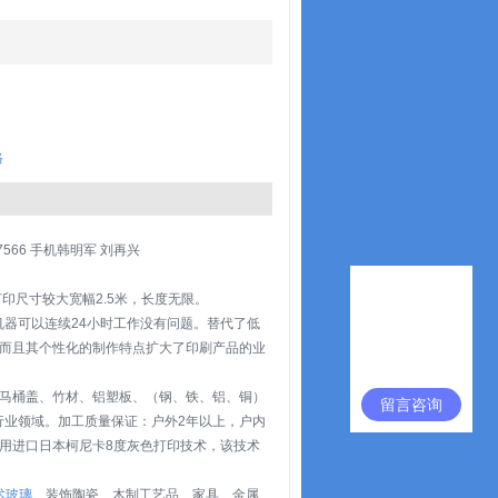
格
66 手机韩明军 刘再兴
印尺寸较大宽幅2.5米，长度无限。
器可以连续24小时工作没有问题。替代了低
而且其个性化的制作特点扩大了印刷产品的业
马桶盖、竹材、铝塑板、（钢、铁、铝、铜）
留言咨询
行业领域。加工质量保证：户外2年以上，户内
用进口日本柯尼卡8度灰色打印技术，该技术
术玻璃
、装饰陶瓷、木制工艺品、家具、金属