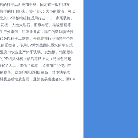
软性材料的打平品面更加平整。固定式平板打印方
佳的打印距离。较小到6pl大小的墨滴，可以
宝。北京UV平板喷绘机适用行业： 1、家居装饰、
天花板、人造大理石、窗帘布艺、挂毯壁画等
生产效率低，短版业务多，现在的数码喷绘技
代替以往手工制作。开辟装饰行业独特的个性
机的受益者，使用UV紫外线固化墨水的平台式
、亚克力农业生产体系玻璃、发泡板、铝塑板材
的PP纸类材料上然后再贴上去（易退色易起
节省了人工，降低了成本，又增加产品使用年
统的皮革、纺织印刷因制版费高，对质地要求
料受热后性质变硬，且颜色易发生变化。而UV