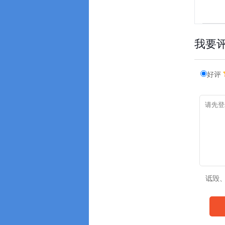
我要
好评
诋毁