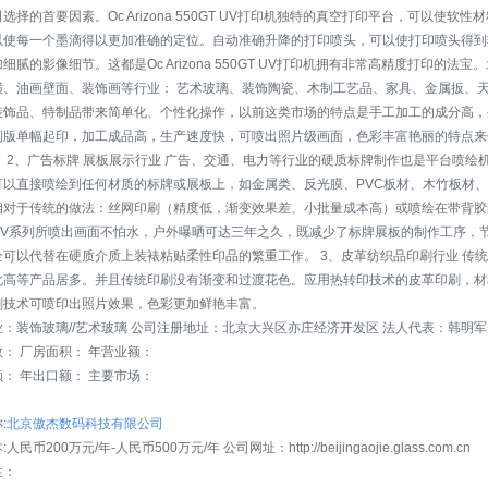
选择的首要因素。Oc Arizona 550GT UV打印机独特的真空打印平台，可以使
以使每一个墨滴得以更加准确的定位。自动准确升降的打印喷头，可以使打印喷头得到较
细腻的影像细节。这都是Oc Arizona 550GT UV打印机拥有非常高精度打印的法
璜、油画壁面、装饰画等行业： 艺术玻璃、装饰陶瓷、木制工艺品、家具、金属扳、
装饰品、特制品带来简单化、个性化操作，以前这类市场的特点是手工加工的成分高，
制版单幅起印，加工成品高，生产速度快，可喷出照片级画面，色彩丰富艳丽的特点来
。 2、广告标牌 展板展示行业 广告、交通、电力等行业的硬质标牌制作也是平台喷绘
可以直接喷绘到任何材质的标牌或展板上，如金属类、反光膜、PVC板材、木竹板材
相对于传统的做法：丝网印刷（精度低，渐变效果差、小批量成本高）或喷绘在带背胶
UV系列所喷出画面不怕水，户外曝晒可达三年之久，既减少了标牌展板的制作工序，
全可以代替在硬质介质上装裱粘贴柔性印品的繁重工作。 3、皮革纺织品印刷行业 传
此高等产品居多。并且传统印刷没有渐变和过渡花色。应用热转印技术的皮革印刷，材
刷技术可喷印出照片效果，色彩更加鲜艳丰富。
：装饰玻璃//艺术玻璃 公司注册地址：北京大兴区亦庄经济开发区 法人代表：韩明军
： 厂房面积： 年营业额：
： 年出口额： 主要市场：
：
:
北京傲杰数码科技有限公司
民币200万元/年-人民币500万元/年 公司网址：http://beijingaojie.glass.com.cn
性：