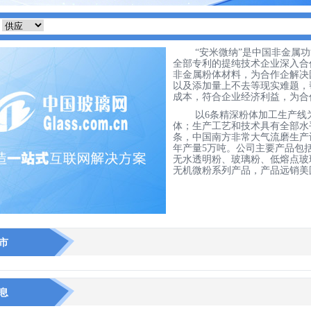
“
安米微纳
”
是
中国非金属功
全部
专利的提纯
技术
企业
深入合
非金属粉体材料，
为
合作
企
解决
以及
添加量
上不去
等
现实
难题，
成本
，符合
企业经济利益，为合
以
6
条
精深粉体加工生产线
体；
生产
工艺和技术具有全部水
条
，
中国
南方
非常大气流磨生产
年产量
5
万
吨。
公司主要
产品包
无水
透明粉
、
玻璃粉、
低熔点玻
无机微粉系列
产品，产品
远销
美
市
息