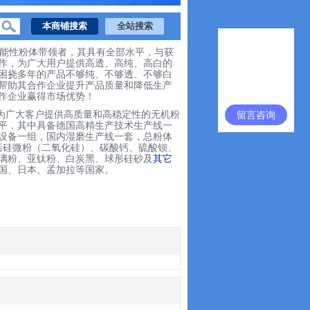
能性粉体
带领
者
，其
具有全部水平，
与
获
作，
为广大
用户
提供高
透、
高
纯、
高白
的
困挠多年的产品不够纯、
不够透
、
不够白
帮助其
合作企业
提升
产品质量和
降低
生产
作
企业赢得
市场优势！
留言咨询
为广大客户
提供
高质量
和
高稳定性的无机粉
平，其中具备德国高精
生产
技术生产线一
设备
一组
，国内湿
磨
生产线一套，
总
粉体
括硅微粉（二氧化硅）、碳酸钙、硫酸钡、
璃粉、
亚钛粉、白炭黑、球形硅砂及
其它
国
、
日本
、
孟加拉
等国家。