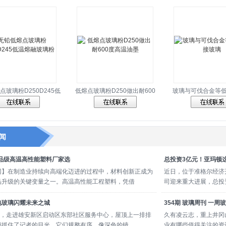
点玻璃粉D250D245低
低熔点玻璃粉D250做出耐600
玻璃与可伐合金等
闻
食品级高温高性能塑料厂家选
总投资3亿元！亚玛顿
网】在制造业持续向高端化迈进的过程中，材料创新正成为
近日，位于准格尔经济
品升级的关键变量之一。高温高性能工程塑料，凭借
司迎来重大进展，总投资
电玻璃闪耀未来之城
354期 玻璃周刊 一周
2日，走进雄安新区启动区东部社区服务中心，屋顶上一排排
久有凌云志，重上井冈
璃抓住了记者的目光。它们规整有序，像深色的镜
业有哪些值得关注的资