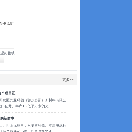
低温封接玻
更多>>
这个项目正
开发区的亚玛顿（鄂尔多斯）新材料有限公
3亿元、年产1.2亿平方米的光
玻璃新鲜事
山。世上无难事，只要肯登攀。本周玻璃行
讯呢？请快和小玻一起走进第354