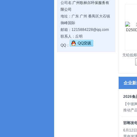
公司名:
广州歌林尔环保服务有
限公司
地址：广东 广州 番禺区大石镇
御峰国际
邮箱：1215884228@qq.com
联系人：丘明
QQ：
无铅低熔
企业新
2026
【中玻
推动产
邯郸发
6月1
黑色玻