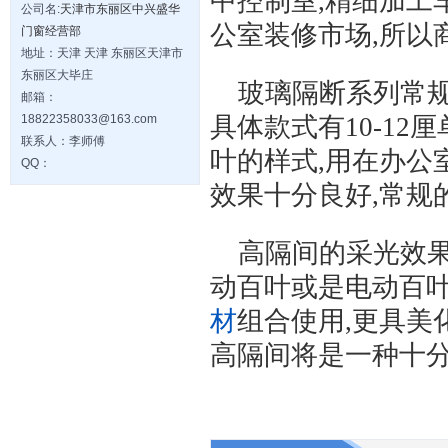
中控制室,精细加工
公司名:
天津市东丽区中兴盛华
公室装修市场,所以
门窗经营部
地址：天津 天津 东丽区天津市
东丽区大毕庄
玻璃隔断系列常
邮箱：
18822358033@163.com
具体款式有10-12
联系人：李师傅
叶的样式,用在办公
QQ：
效果十分良好,常规
高隔间的采光效
动百叶或是电动百叶
材
组合使用,更具美
高隔间将是一种十