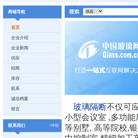
商铺导航
首页
企业介绍
企业新闻
供应
招商
库存
联系
诚信档案
玻璃隔断
不仅可应
留言
小型会议室 ,多功能
联系我们
+详细
等别墅, 高等院校,