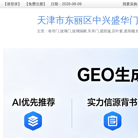
【请登录】
【免费注册】
日期：2026-08-09
我要采购
天津市东丽区中兴盛华
主营：卷帘门,玻璃门,玻璃隔断,车库门,遮阳篷,百叶窗,遮雨棚,