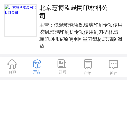
北京慧博泓晟网印材料公
司
主营：
低温玻璃油墨,玻璃印刷专项使用
胶刮,玻璃印刷机专项使用刮刀型材,玻
璃印刷机专项使用回墨刀型材,玻璃防滑
垫





首页
产品
新闻
介绍
留言