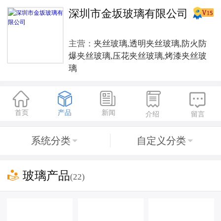
深圳市金坂玻璃有限公司
主营：
夹丝玻璃,透明夹丝玻璃,防火防
爆夹丝玻璃,压花夹丝玻璃,烤漆夹丝玻
璃





首页
产品
新闻
介绍
留言
系统分类
自定义分类



玻璃产品
(22)