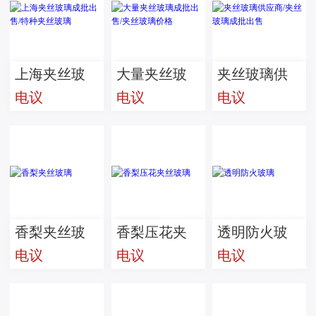
上海夹丝玻
大量夹丝玻
夹丝玻璃供
电议
电议
电议
璃成批出售/
璃成批出售/
应商/夹丝玻
特种夹丝玻
夹丝玻璃价
璃成批出售
璃
格
香梨夹丝玻
香梨压花夹
透明防火玻
电议
电议
电议
璃
丝玻璃
璃