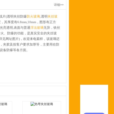
详细>>
线片
(
透明夹丝防爆
防火玻璃
;
透明
夹丝玻
家，其厚度有
6.8mm
,10mm
，图形有正方
光亮透明
,
表面与普通
浮法玻璃
无异，铁丝
防火、防爆的功能，是真实安全的夹丝玻
详见网址图片
)
，欢迎来电索样，该玻璃还
，夹胶及按客户要求加厚等，主要用在防
设备防爆等各方面。