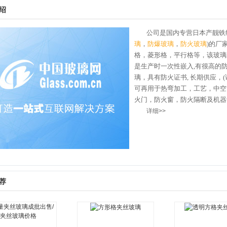
绍
公司是国内专营日本产靓铁
璃
，
防爆玻璃
，
防火玻璃
)
的厂
格，菱形格，平行格等，该玻璃
是生产时一次性嵌入
,
有很高的
璃，具有防火证书
,
长期供应，
(
可再用于热弯加工，工艺，中空
火门，防火窗，防火隔断及机器
详细>>
荐